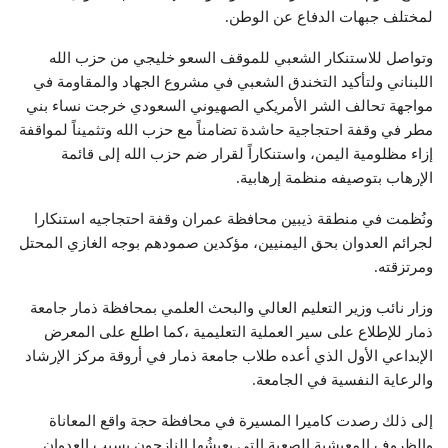
لمختلف جبهات الدفاع عن الوطن.
وتواصل للاستنكار الشعبي للموقف السعو خليجي من حزب الله
اللبناني ولتأكيد التخندق الشعبي في مشروع الجهاد والمقاومة في
مواجهة تحالف الشر الأمريكي الصهيوني السعودي خرجت نساء بني
مطر في وقفة احتجاجية حاشدة تضامناً مع حزب الله وتثميناً لمواقفة
إزاء مظلومية اليمن، واستنكاراً لقرار ضم حزب الله إلى قائمة
الإرهاب بتوصيفه منظمة إرهابية.
ونُظمت في منطقة ذيبين محافظة عمران وقفة احتجاجيه استنكارا
لجرائم العدوان بحق اليمنيين، مؤكدين صمودهم بوجه الغازي المحتل
ومرتزقته.
وزار نائب وزير التعليم العالي والبحث العلمي بمحافظة ذمار جامعة
ذمار للإطلاع على سير العملية التعليمية ،كما اطلع على المعرض
الإبداعي الأول الذي أعده طلاب جامعة ذمار في أروقة مركز الإرشاد
والرعاية النفسية في الجامعة.
إلى ذلك رصدت كاميرا المسيرة في محافظة حجة واقع المعاناة
والظروف المعيشية الصعبة التي يعيشُها النازحون بسبب العدوان