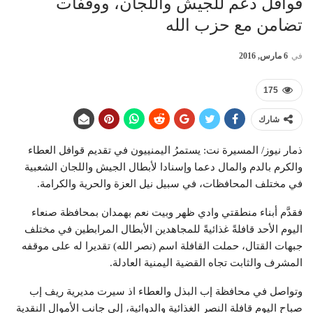
قوافل دعم للجيش واللجان، ووقفات
تضامن مع حزب الله
في
6 مارس, 2016
175
شارك
ذمار نيوز/ المسيرة نت: يستمرُ اليمنييون في تقديم قوافل العطاء
والكرم بالدم والمال دعما وإسنادا لأبطال الجيش واللجان الشعبية
في مختلف المحافظات، في سبيل نيل العزة والحرية والكرامة.
فقدَّم أبناء منطقتي وادي ظهر وبيت نعم بهمدان بمحافظة صنعاء
اليوم الأحد قافلةً غذائيةً للمجاهدين الأبطال المرابطين في مختلف
جبهات القتال، حملت القافلة اسم (نصر الله) تقديرا له على موقفه
المشرف والثابت تجاه القضية اليمنية العادلة.
وتواصل في محافظة إب البذل والعطاء اذ سيرت مديرية ريف إب
صباح اليوم قافلة النصر الغذائية والدوائية، إلى جانب الأموال النقدية