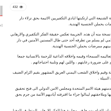
432
شنيعة التي ارتكبتها ايادي التكفيريين الاثيمة بحق نزلاء دار
[smbtoolbar]
 نسخة منه أن هذه. الجريمة تعكس حقيقة الفكر التكفيري والارهابي
ظلامي لم يسلم من تطرفه أحد حتى طال المسنين الآمنين في دار
بينهم ممرضات يحملن الجنسية الهندية.
اليمه السمحاء وقيمه واخلاقه الداعية للرحمة بالانسانية جمعا
ى ضرورة رعايتهم ، واللين لهم وتلبية احتياجاتهم .
صيلة وقيم واخلاق الشعب اليمني العريق المشهور بقيم اكرام الضيف
لنبيلة .
دمتهم هيئة الامم المتحدة ومجلس الامن الدولي الى فتح تحقيق
ملاحقتهم لينالوا جزاء ما اقترفته أياديهم الآثمة من جرم بحق
ان للقيام بدورها في محاربة هذا الفكر الارهابي المتطرف الدخيل