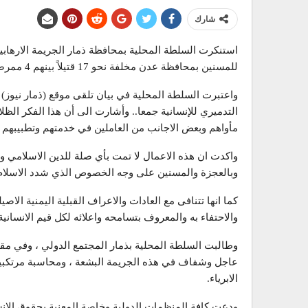
شارك
استنكرت السلطة المحلية بمحافظة ذمار الجريمة الارهابية ال
للمسنين بمحافظة عدن مخلفة نحو 17 قتيلاً بينهم 4 ممرضات يحملن الجنسية الهندية.
واعتبرت السلطة المحلية في بيان تلقى موقع (ذمار نيوز)
التدميري للإنسانية جمعا.. وأشارت الى أن هذا الفكر ال
مأواهم وبعض الاجانب من العاملين في خدمتهم وتطبيبهم 
واكدت ان هذه الاعمال لا تمت بأي صلة للدين الاسلامي وتع
وبالعجزة والمسنين على وجه الخصوص الذي شدد الاسلام عل
كما انها تتنافى مع العادات والاعراف القبلية اليمنية الا
والاحتفاء به والمعروف بتسامحه واعلائه لكل قيم الانسانية ا
وطالبت السلطة المحلية بذمار المجتمع الدولي ، وفي مق
عاجل وشفاف في هذه الجريمة البشعة ، ومحاسبة مرتكبيها و
الابرياء.
ودعت كافة المنظمات الدولية وخاصة المعنية بحقوق الانس