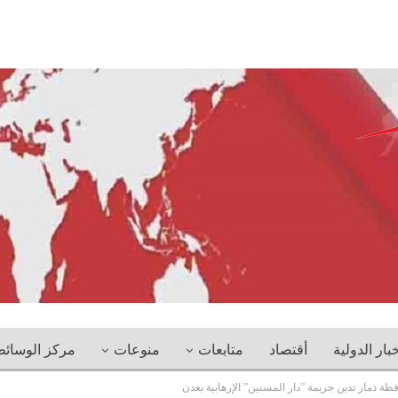
خبار الدولية
أقتصاد
متابعات
منوعات
مركز الوسائ
ظة ذمار تدين جريمة ”دار المسنين” الإرهابية بعدن