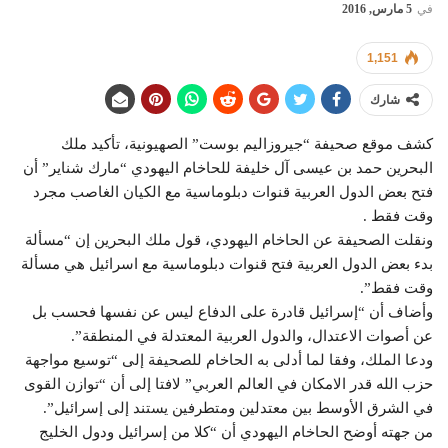
في
5 مارس, 2016
1,151
شارك
كشف موقع صحيفة “جيروزاليم بوست” الصهيونية، تأكيد ملك
البحرين حمد بن عيسى آل خليفة للحاخام اليهودي “مارك شناير” أن
فتح بعض الدول العربية قنوات دبلوماسية مع الكيان الغاصب مجرد
وقت فقط .
ونقلت الصحيفة عن الحاخام اليهودي، قول ملك البحرين إن “مسألة
بدء بعض الدول العربية فتح قنوات دبلوماسية مع اسرائيل هي مسألة
وقت فقط”.
وأضاف أن “إسرائيل قادرة على الدفاع ليس عن نفسها فحسب بل
عن أصوات الاعتدال، والدول العربية المعتدلة في المنطقة”.
ودعا الملك، وفقا لما أدلى به الحاخام للصحيفة إلى “توسيع مواجهة
حزب الله قدر الامكان في العالم العربي” لافتا إلى أن “توازن القوى
في الشرق الأوسط بين معتدلين ومتطرفين يستند إلى إسرائيل”.
من جهته أوضح الحاخام اليهودي أن “كلا من إسرائيل ودول الخليج