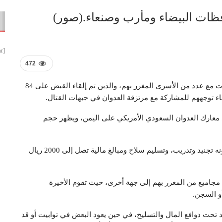
[smbtoolbar]
472
ذمار نيوز | المسيرة نت: حصلت قناة المسيرة على مقابلات مع عدد من الأسرى المغرر بهم، والذين تم إلقاء القبض على 84
ء توجههم للمشاركة مع مرتزقة العدوان في جبهات القتال.
إلى معارك العدوان السعودي الأمريكي على اليمن، ويظهر حجم
ويأخذ التضليل مسار إقناع الضحية بأن الأمر لا يعدو عن كونه تجنيد وتدريب، وتسليم سلاح ومبالغ مالية تصل إلى 2000 ريال
 مجاميع من المغرر بهم إلى جهة أخرى، حيث تقوم الأخيرة
أو السجن.
 تحت دوافع المال والتسليح، في حين يعود البعض في توابيت أو قد