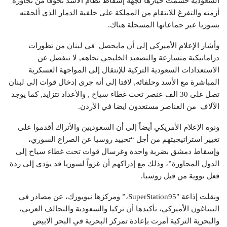
السعودية حسمت خيارها لجهة إسقاط نظام الأسد تخوفا من تجاوزه
أزمته والتفرغ للانتقام من المملكة على خلفية الدمار الذي ألحقته
بسوريا عبر جماعاتها المسحلة هناك.
وأشار الإعلام الأميركي إلى أن مايحصل في لبنان من تطورات
دراماتيكية متسارعة والتصعيد الخليجي تجاهه, لا تنفصل عن
الاستعدادات السعودية التركية للإنتقال إلى المواجهة العسكرية
المباشرة مع الأسد وحلفائه, لافتا إلى أنه جرى إدخال قوات إلى لبنان
تصل غلى 30 الف عنصر تحت غطاء سياح , والأعداد تتزايد, كما يوجد
الآلاف من العناصر مستعدون ايضا في الأردن.
ونوه الإعلام الأمريكي أيضاً إلى أن السعوديين والأتراك أقدموا على
تغيير استراتيجيتهم من أجل “تحييد روسيا عن الصراع السوري،
وإسقاط دمشق بضربة واحدة وغرسال قوات تحت غطاء سياح إلى
الدول المجاورة”، وذلك مع إدراكهم أن غزواً لسوريا قد يؤدي إلى ردة
فعل نووية من قبل روسيا.
ونقلت إذاعة SuperStation95″،” ومركزها نيويورك، عن مصادر في
البنتاغون الأميركي، تأكيدها أن تركيا والسعودية والتحالف العربي،
والبحرية التركية أمرت بإعادة تمركز البحرية في البحر الابيض