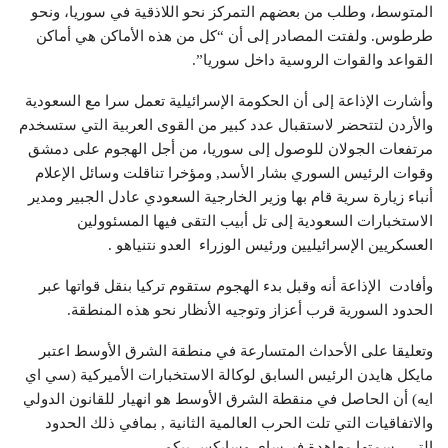
المتوسط، وطلب من بعضهم التمركز نحو اللاذقية في سوريا، ونحو
طرطوس. ولفتت المصادر إلى أن “كل من هذه الأماكن هي أماكن
القواعد والقوات الروسية داخل سوريا”.
وأشارت الإذاعة إلى أن الحكومة الإسرائيلية تعمل سرا مع السعودية
والأردن لتتحضر لاستقبال عدد كبير من القوى العربية التي ستسخدم
مرتفعات الجولان للوصول إلى سوريا، من أجل الهجوم على دمشق
وقوات الرئيس السوري بشار الأسد, ومؤخرا تناقلت وسائل الإعلام
أنباء زيارة سرية قام بها وزير الخارجية السعودي عادل الجبير ومدير
الاستخبارات السعودية إلى تل أبيب التقى فيها المسئوولين
العسكريين الإسرائيليين ورئيس الوزراء العدو نتنياهو .
وأفادت الإذاعة أنه وقبل بدء الهجوم ستقوم تركيا بنقل قواتها عبر
الحدود السورية قرب أعزاز وتوجيه الأنظار نحو هذه المنطقة.
وتعليقا على الأحداث المتسارعة في منطقة الشرق الأوسط اعتبر
مايكل هايدن الرئيس السابق لوكالة الاستخبارات الأميركية (سي اي
ايه) أن الحاصل في منقطة الشرق الأوسط هو انهيار للقانون الدولي
والاتفاقيات التي تلت الحرب العالمية الثانية , بمافي ذلك الحدود
التي رسمتها معاهدة فيرساي وسايكس بيكو.