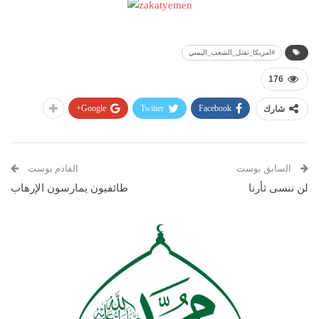
#امريكا_تقتل_الشعب_اليمني
176
Google+
Twitter
Facebook
شارك
السابق بوست
القادم بوست
لن ننسى ثأرنا
طائفيون يمارسون الإرهاب