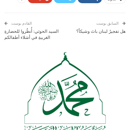
السابق بوست
القادم بوست
هل تفجيرُ لبنان باتَ وشيكاً؟
السيد الحوثي: أُنظُروا للحضارةِ
الغربيةِ في أشلاء أطفالكم