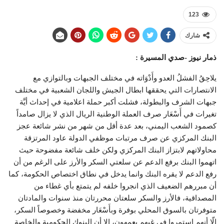
123
شارك
ذمار نيوز -صدي المسيرة :
يلاحِقُ الفشلُ العدو وأَدْوَاته في مختلف الجبهات وبالتوازي مع
الانتصارات التي يحققها ابطال الجيش واللجان الشعبية في مختلف
جبهات الشرف والبطولة، فشلت أكبر حملة اعلامية في إحداث أيَّة
تغيرات في أَسْعَار صرف العملة الوطنية الريال الذي لا يزال صامداً
كصمود الشعب اليمني، بعد عدة أقل من شهر من نشر شائعة عجز
البنك المركزي عن صرف مرتبات موظفي الدولة عاود المرتزقة
محاولاتهم لابتزاز البنك المركزي ولكن خلف شائعة مفضوحة حيث
اتهموا البنك برفع الدعم عن سلعتي السكر والأرز على الرغم من أن
رفع الدعم لا يقره البنك وانما يدخل في نطاق اختصاص الحكومة، كما
أن مبررهم الضعيف الذي انجروا خلفه لم يتمتع بأي غطاء من
المصداقية، فالأرز والسكر سلعتان محررتان منذ سنوات والمادتان
متوفرتان بالسوق المحلي بوفرة وبأَسْعَار مخفضة وخصوصاً السكر،
إلّا أنهم استمروا في غيهم يعمهون، إلا أن البنوك الحكومية والخاصة