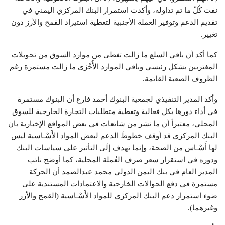
نفت كُلّ ما تم تداوله، وأكدت استمرار البنك المركزي اليمني في
تقديم الدعم وتوفير العملة الأجنبية لتغطية استيراد القمح والأرز دون
تغيير.
كما أكد أن باقي السلع ما زالت تغطى من موارد السوق من تحويلات
المغتربين بشكل رئيسي وباقي الموارد الأُخْرَى ما زالت مستمرة رغم
الظروف الصعبة القائمة.
وأكد المدير التنفيذي لجمعية البنوك أحمد فارع أن البنوك مستمرة
في أداء دورها بكل فعالية وتغطية متطلبات التجارة الخارجية للسوق
المحلي، معتبراً أن ما نشر من شائعات في بعض المواقع الإخبارية بان
البنك المركزي قد أوقف خطوطَ الدعم لبعض المواد الأَسْـاسية ليس
لها أَسْـاس من الصحة، وإنما تهدف إلَى التأثير على سياسات البنك
ودوره في استقرار سعر صرف العُملة المحلية، كما أوضح نائب
المدير العام في بنك اليمن الدولي محمد عبدالصمد أن الحركة
مستمرة في دفع الحوالات الخارجية والاعتمادات المستندية على
ضوء استمرار دعم البنك المركزي للمواد الأَسْـاسية (القمح والأزر
وغيرهما).