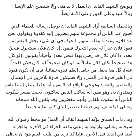
ويوضح الشهيد القائد أن العمل لا بد منه، وإلا سيصبح علم الإنسان
وبالاً عليه وعلى الدين وعلى الأمة أيضاً.
وبالجملة السابقة أراد الشهيد القائد أن يوصل رسالة للعلماء الذين
أصبح عند الناس أو مجموعة منهم ينظرون إليه كقدوة ويقولون نحن
بعد فلان، وعندما يطلب منهم التحرك في أي شيء يجعل البعض من
قعود فلان عذراً له لعدم التحرك فيقول إذا كان فلان سيتحرك فنحنُ
معه، إذا كان فلان قد رضي بهذا فنحن معه]، وأحياناً يقولون: [لو كان
هذا صحيحاً لكان فلان عاملاً به، لو كان صحيحاً لما كان فلان قاعداً
عنه]، كُلّ هذا يجعل من حامل العلم قدوة تلقائياً، فإما أن يكون قدوةً
في الخير قدوة في العمل، وإلا فسيكون قدوة للآخرين في الإهمال
والتقصير والقعود وهو في الواقع قد لا يفهم أنه هكذا، ينظر إليه الناس
ويقتدون به، وهو يظن أنه ساكت الناس ساكتون، بحيث يفسر سكوت
الناس أنه سكوتٌ تلقائي وأنهم مقصّرون وقد يلقون الله سبحانه
وتعالى فيكتشف لهم حينئذ التقصير الذي كانوا عليه جميعاً.
وفي ذات السياق يؤكد الشهيد القائد أن العملَ هو محط رضوان الله
سبحانه وتعالى، وارتبط به وعلى وفقه الجزاء في الآخرة، والجزاء
أيضا في الدنيا قبل الآخرة. فإذا كنا نريد من طلب العلم هو: أن نحظى