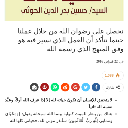
نحصل على رضوان الله من خلال عملنا
حينما نتأكد أن العمل الذي نسير فيه هو
وفق المنهج الذي رسمه الله
في
22 فبراير, 2016
1,088
شارك
لا يتحقق للإنسان أن تكونَ حياته لله إلا إذا عرف الله أولاً، وعبَّد
نفسَه لله ثانياً
هناك من ينظر للموت كنهاية بينما الله سبحانه يقول: {وَمَحْيَايَ
وَمَمَاتِي لِلَّهِ رَبِّ الْعَالَمِينَ} سأنذر موتي لله، فحياتي كلها لله