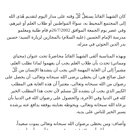
كان الشهيدُ القائدُ يستغلُّ كُلَّ وقته على مدار اليوم لتقديم هُدَى الله
إلى المجتمع المحيط به، سواءً المواطنين أو طلاب العلم أو غيرهم،
وفي عصر يوم الجمعة الموافق 26/7/2002م قام طلبة ومعلمو
مدرسة الإمام الحسين (عليه السلام) بالمجازين لزيارة السيد/ حسين
بدر الدين الحوثي في منزله.
وبهذه المناسبة ألقى الشهيدُ القائدُ محاضرةً تحت عنوان (محياي
ومماتي) تحدث بأن طلاب العلم يجب أن يفهموا لماذا نطلب العلم،
مشيراً إلى أن الغاية المهمة التي يجب أن ينشدها الإنسان من كُلّ
عمل صالح هي: أن يحظى برضى الله سبحانه وتعالى، أن يحصل على
رضوان من الله سبحانه وتعالى، معتبراً أن هذه الغاية هي المطلب
الكبير الذي يجب أن ينشده كُلّ مسلم لأن تحت هذا المطلب الخير
كله في الدنيا وفي الآخرة، والحصول على رضوان الله في الدنيا بأن
يرعاه الله سبحانه وتعالى، ويحوطه بعنايته يوفقه يدافع عنه يرشده
يسير الخير للناس على يديه.
وأضاف: ومن يحظى برضوان الله سبحانه وتعالى يموت سعيداً،