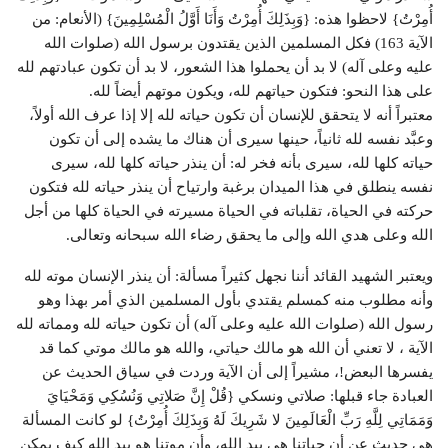
أُمِرْتُ} لاحظوا هذه: {وَبِذَلِكَ أُمِرْتُ وَأَنَا أَوَّلُ الْمُسْلِمِينَ} (الأنعام: من
الآية 163) فكل المسلمين الذين يقتدون برسول الله (صلوات الله
عليه وعلى آله) لا بد أن يحملوا هذا الشعور، لا بد أن تكون عبادتهم لله
على هذا النحو: فتكون حياتهم لله، ويكون موتهم أيضاً لله.
معتبراً أنه لا يتحقق للإنسان أن تكون حياته لله إلا إذا عرف الله أولاً،
وعبَّد نفسه لله ثانياً، حينها سيرى أن هناك ما يشده إلى أن تكون
حياته كلها لله، سيرى بأنه فخر له: أن ينذر حياته كلها لله، سيرى
نفسه ينطلق في هذا الميدان برغبة وارتياح أن ينذر حياته لله فتكون
حركته في الحياة، تقلباته في الحياة مسيرته في الحياة كلها من أجل
الله وعلى هدي الله وإلى ما يحقق رضاء الله سبحانه وتعالى.
ويعتبر الشهيد القائد أننا نجهل كثيراً مسألة: أن ينذر الإنسان موته لله
وأنه مطلوب منه كمسلم يقتدي بأول المسلمين الذي أمر بهذا وهو
رسول الله (صلوات الله عليه وعلى آله) أن تكون حياته لله ومماته لله
الآية ، لا تعني أن الله هو مالك حياتي، والله هو مالك موتي كما قد
يفسرها البعض!، مشيراً إلى أن الآية وردت في سياق الحديث عن
العبادة جاء قبلها: صلاتي ونسكي {قُلْ إِنَّ صَلاتِي وَنُسُكِي وَمَحْيَايَ
وَمَمَاتِي لِلَّهِ رَبِّ الْعَالَمِينَ لا شَرِيكَ لَهُ وَبِذَلِكَ أُمِرْتُ} لو كانت المسألة
هي حديث عن أن حياتنا هي بيد الله، وأن موتنا هو بيد الله كيف يمكن