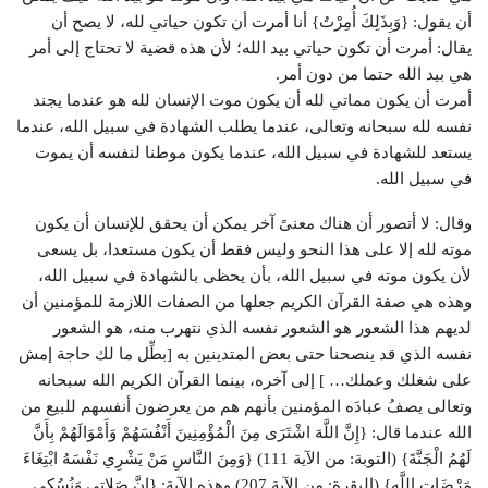
أن يقول: {وَبِذَلِكَ أُمِرْتُ} أنا أمرت أن تكون حياتي لله، لا يصح أن
يقال: أمرت أن تكون حياتي بيد الله؛ لأن هذه قضية لا تحتاج إلى أمر
هي بيد الله حتما من دون أمر.
أمرت أن يكون مماتي لله أن يكون موت الإنسان لله هو عندما يجند
نفسه لله سبحانه وتعالى، عندما يطلب الشهادة في سبيل الله، عندما
يستعد للشهادة في سبيل الله، عندما يكون موطنا لنفسه أن يموت
في سبيل الله.
وقال: لا أتصور أن هناك معنىً آخر يمكن أن يحقق للإنسان أن يكون
موته لله إلا على هذا النحو وليس فقط أن يكون مستعدا، بل يسعى
لأن يكون موته في سبيل الله، بأن يحظى بالشهادة في سبيل الله،
وهذه هي صفة القرآن الكريم جعلها من الصفات اللازمة للمؤمنين أن
لديهم هذا الشعور هو الشعور نفسه الذي نتهرب منه، هو الشعور
نفسه الذي قد ينصحنا حتى بعض المتدينين به [بطِّل ما لك حاجة إمش
على شغلك وعملك… ] إلى آخره، بينما القرآن الكريم الله سبحانه
وتعالى يصفُ عبادَه المؤمنين بأنهم هم من يعرضون أنفسهم للبيع من
الله عندما قال: {إِنَّ اللَّهَ اشْتَرَى مِنَ الْمُؤْمِنِينَ أَنْفُسَهُمْ وَأَمْوَالَهُمْ بِأَنَّ
لَهُمُ الْجَنَّةَ} (التوبة: من الآية 111) {وَمِنَ النَّاسِ مَنْ يَشْرِي نَفْسَهُ ابْتِغَاءَ
مَرْضَاتِ اللَّهِ} (البقرة: من الآية 207) وهذه الآية: {إِنَّ صَلاتِي وَنُسُكِي