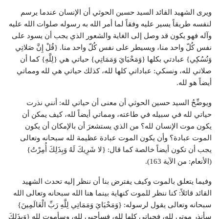
ويرى الشهيد القائد السيد حسين الحوثي أن الإنسان عندما يرسم
لنفسه طريقاً يسير عليه وفقاً لما أمر الله به رسوله صلوات الله عليه
وآله فهو يكون قد وصل إلى الغاية والشعور الذي يجب أن يسود على
نفس كُلّ واحد منا، ويسيطر على نفس كُلّ واحد منا. {قُلْ إِنَّ صَلاتِي
وَنُسُكِي} عبادتي بكلها {وَمَحْيَايَ وَمَمَاتِي} حياتي هي {لِلَّهِ} كما أن
صلاتي لله، ونسكي: عباداتي كلها لله، كذلك حياتي هي لله ومماتي
أيضاً هو لله.
ويوضِّحُ السيد حسين الحوثي أن معنى أن حياتي لله: أنني نذرت
حياتي لله في سبيله في طاعته، ومماتي أيضاً لله، كيف يمكن أن
يكون موت الإنسان لله؟ من الذي يستشعرَ أن بالإمكان أن يكون
الموت عبادة؟ وأن يكون الموت عبادة عظيمة لله سبحانه وتعالى
يجب أن تكون أيضاً خالصة كما قال: {لا شَرِيكَ لَهُ وَبِذَلِكَ أُمِرْتُ}
(الأنعام: من الآية 163).
وفيما يتعلق بالموت وكيف يفترض بنا أن ننظر إليه تحدث الشهيد
القائد قائلاً: كنا ننظر للموت كنهاية بينما هنا الله سبحانه وتعالى الله
سبحانه وتعالى يقول لرسوله: {وَمَحْيَايَ وَمَمَاتِي لِلَّهِ رَبِّ الْعَالَمِينَ}
سأنذر موتي لله، فحياتي كلها لله، فسأحيى لله، وسأموت لله {وَبِذَلِكَ