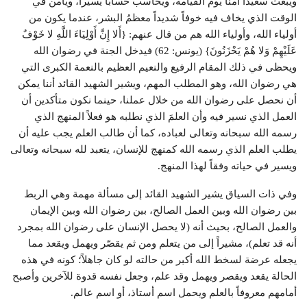
ويبعث سعيداً آمناً يوم القيامة، ويحاسب حساباً يسيراً، ويأمن في
الوقت الذي يخاف فيه خوفاً شديداً معظمُ البشر، عندما يكون من
أولياء الله، وأولياء الله هم من قال عنهم: {أَلا إِنَّ أَوْلِيَاءَ اللَّهِ لا خَوْفٌ
عَلَيْهِمْ وَلا هُمْ يَحْزَنُونَ} (يونس: 62) فيدخل الجنة في رضوان الله
ويحظى في ذلك المقام الرفيع والنعيم العظيم بالنعمة الكبرى التي
هي رضوان الله، وهو المطلب المهم، ويشير الشهيد القائد أننا يمكن
أن نحصل على رضوان الله من خلال عملنا، حينما نكون متأكدين أن
العمل الذي نسير فيه وأن العلمَ الذي نطلبه هو فعلاً المنهج الذي
رسمه الله سبحانه وتعالى لعباده، كما أن طالب العلم يجب عليه أن
يطلب العلم الذي رسمه الله كمنهج للإنسان، يتعبد لله سبحانه وتعالى
ويسير في حياته وفقاً لهذا المنهج.
وفي ذات السياق يشير الشهيد القائد إلى مسألة مهمة وهي الربط
بين رضوان الله وبين العمل الصالح، بين رضوان الله وبين الإيمان
والعمل الصالح، بحيث أنه (لا يحصل الإنسان على رضوان الله بمجرد
أنه قد تعلم)، مشيراً إلى من يتعلم ومن ثم يقصّر ويهمل ويقعد مما
يجعله عرضة لسخط الله أكبر من حالته لو كان جاهلاً؛ كونه في هذه
الحالة يقعد ويقصر ويهمل وقد علم، وجعل نفسه قدوة للآخرين وأصبح
أمامهم معروفاً بالعلم ويحمل اسم أستاذ، أو اسم عالم.