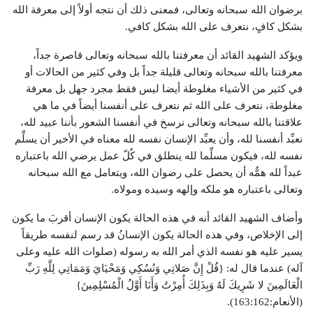
برضوان الله سبحانه وتعالى، فمعنى ذلك أن نتجه أولاً إلى معرفة الله
بشكل كافٍ، نتعرف على الله بشكل كافي.
ويؤكد الشهيد القائد أن معرفتنا بالله سبحانه وتعالى قاصرة جداً،
معرفتنا بالله سبحانه وتعالى قليلة جداً بل وفي كثير من الحالات أو
في كثير من الأشياء مغلوطة أيضا ليس فقط مجرد جهل بل معرفة
مغلوطة، نتعرف على الله ثم نتعرف على أنفسنا أيضاً في ما هي
علاقتنا بالله سبحانه وتعالى نرسخ في أنفسنا الشعور بأننا عبيد لله،
نعبِّد أنفسنا لله، وأن يعبِّد الإنسان نفسه لله معناه في الأخير أن يسلِّم
نفسه لله، فيكون مسلِّما لله ينطلق في كُلّ عمل يرضي الله باعتباره
عبداً لله همُّه أن يحصل على رضوان الله، ويتعامل مع الله سبحانه
وتعالى باعتباره هو ملكه وإلهه وسيده ومولاه.
وأضاف الشهيد القائد أنه في هذه الحالة يكون الإنسان أقربَ ما يكون
إلى الإخلاص، وفي هذه الحالة يكون الإنسانُ قد رسم لنفسه طريقاً
يسير عليه هو نفسه الذي أمر الله به رسوله (صلوات الله عليه وعلى
آله) عندما قال له: {قُلْ إِنَّ صَلاتِي وَنُسُكِي وَمَحْيَايَ وَمَمَاتِي لِلَّهِ رَبِّ
الْعَالَمِينَ لا شَرِيكَ لَهُ وَبِذَلِكَ أُمِرْتُ وَأَنَا أَوَّلُ الْمُسْلِمِينَ}
(الأنعام:163:162).