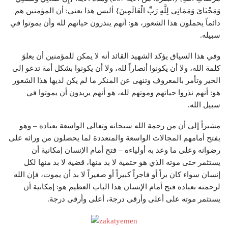
وَمَحْيَايَ وَمَمَاتِي لِلَّهِ رَبِّ الْعَالَمِينَ} أليس هذا يعني: أن المؤمنين هم
دائماً يحملون هذا الشعور، هو: أنهم ينذرون حياتهم لله وأن يموتوا في
سبيله.
وفي هذا السياق يؤكد الشهيد القائد أنه لا يمكن للمؤمنين أن يعلوَ
كلمة الله، ولا أن يكونوا أنصاراً لله، ولا أن يكونوا بشكل أمة تدعو إلى
الخير وتأمر بالمعروف وتنهى عن المنكر ما لم يكن لديها هذا الشعور
هو: أنهم نذروا حياتهم وموتهم لله، هو أنهم يريدون أن يموتوا في
سبيل الله.
مشيراً إلى أن من رحمة الله سبحانه وتعالى الواسعة بعباده – وهو
يفتح أمامهم المجالات الواسعة والمتعددة لما يحصلون من ورائه على
رضوانه وعلى ما وعد به أولياءه – فتح أمام الإنسان إمكانية أن
يستثمر حتى موته الذي هو حتمية لا بد منها، قضية لا بد منها لكل
إنسان سواء كان براً أو فاجراً كبيراً أو صغيراً لا بد أن يموت، فإن الله
لرحمته بعباده فتح أمام الإنسان هذا الباب العظيم هو: إمكانية أن
يستثمر موته على أعلى وأرقى درجة، أعلى وأرقى درجة.