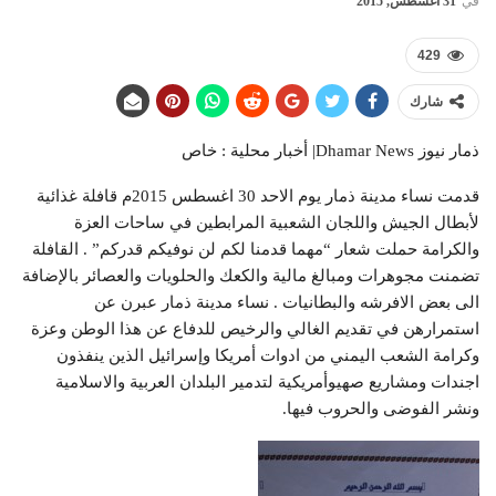
في
31 أغسطس, 2015
429
شارك
ذمار نيوز Dhamar News| أخبار محلية : خاص
قدمت نساء مدينة ذمار يوم الاحد 30 اغسطس 2015م قافلة غذائية
لأبطال الجيش واللجان الشعبية المرابطين في ساحات العزة
والكرامة حملت شعار “مهما قدمنا لكم لن نوفيكم قدركم” . القافلة
تضمنت مجوهرات ومبالغ مالية والكعك والحلويات والعصائر بالإضافة
الى بعض الافرشه والبطانيات . نساء مدينة ذمار عبرن عن
استمرارهن في تقديم الغالي والرخيص للدفاع عن هذا الوطن وعزة
وكرامة الشعب اليمني من ادوات أمريكا وإسرائيل الذين ينفذون
اجندات ومشاريع صهيوأمريكية لتدمير البلدان العربية والاسلامية
ونشر الفوضى والحروب فيها.