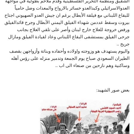
الشقيق ومنظمة التحرير الفلسطينية وقدم ملاحم بطولية في مواجهة
العدوالاسرائيلي وكبدالعدو خسائر بالارواح والمعدات وضل حامياً
للبقاع اللبناني مع فيلقة الأبطال برغم ان جيش العدو الصهيوني اجتاح
بيروت وسقط عددمن شهداء الفيلق اليمني الأبطال وجرح قائدالفيلق
ورفض خروجة للعلاج خارج لبنان وأصر على تلقي العلاج بجانب
جرحى الفيلق بمستشفى البقاع اللبناني وعاد لقيادة الفيلق ومازال
جريح ..
واليوم يستهدف هو وزوجته واولاده وأحفاده وبناتة وأزواجهن بقصف
الطيران السعودي صباح يوم الجمعة وتدمير منزله على رؤس أهله
وساكنية وهم نازحين من صنعاء الى اب ..
بعض صور الشهيد: