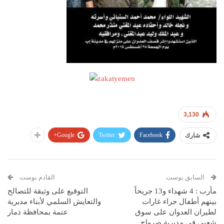
3,130
Google+
Twitter
Facebook
شارك
السابق بوست
القادم بوست
مأرب : 4 شهداء و13 جريحاً
التوقيع على وثيقة للتصالح
بينهم أطفال جراء غارات
والتعايش السلمي لأبناء مديرية
لطيران العدوان على سوق
عتمة بمحافظة ذمار
شعبي في مديرية صرواح