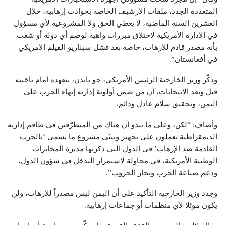
المتعددة الجدد، ملفات الأرشيف الخاصة بحوادث إرهابية، خلال
العشرين السنة الماضية، لا يعطي الحق ولا المشروعية لأي مسؤول
في الإدارة الأمريكية لاختلاق مبررات واهية لوصم أي دولة أو شعب
بأنه مصدر قادم للإرهاب، خاصة بعد فشل سيناريو الفيلم الأمريكي
في أفغانستان”.
وذكّر وزير الخارجية الرئيس الأمريكي، جو بايدن، بتعهده أمام ناخبيه
قبل وبعد الانتخابات، أن من ضمن أولوية إدارته إنهاء الحرب على
اليمن، وتحقيق سلام عادل ودائم.
وأضاف: “لكن، وعلى ما يبدو أن هناك من المتطرّفين في طاقم إدارته
الديمقراطية يعملون على تجهيز وتبنّي مشروع ما يسمى ‘بالحرب
القادمة ضد الإرهاب’ في الدول التي ذكرتها مديرة المخابرات
الوطنية الأمريكية، في محاولة لاستمرار التدخل في شؤون الدول،
ودعم صناعة الحرب وتجار الحروب”.
وجدد وزير الخارجية التأكيد على أن اليمن ليس مصدراً للإرهاب، ولن
يكون موئلا لأي منظمات أو جماعات إرهابية.