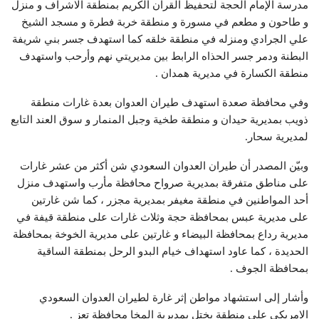
مدرسة الإمام الحجة لتحفيظ القرآن الكريم بمنطقة الاشراف و منزل
و طاحون و مطعم في مسورة و منطقة خربة فطرة و مسجد الشيخ
علي الجرادي ومنزله في منطقة خلقه كما استهدف جسر بني شريفة
البطنة ودمر جسر الحذاه الرابط بين مديريتي نهم وأرحب واستهدف
منطقة الكسارة في مديرية همدان .
وفي محافظة صعدة استهدف طيران العدوان بعدة غارات منطقة
ذويب بمديرية حيدان و منطقة طخية وجبل المنمار و سوق العند التابع
لمديرية سحار.
وبيّن المصدر أن طيران العدوان السعودي شن أكثر من عشر غارات
على مناطق متفرقة بمديرية صرواح محافظة مأرب واستهدف منزل
أحد المواطنين في منطقة مغيفر بمديرية مجزر ، كما شن غارتين
على مديرية عبس بمحافظة حجة وثلاث غارات على منطقة قيفة في
مديرية رداع بمحافظة البيضاء و غارتين على مديرية الخوخة بمحافظة
الحديدة ، كما عاود استهداف خيام البدو الرحل بمنطقة الساقية
بمحافظة الجوف .
وأشار إلى استشهاد مواطن إثر غارة لطيران العدوان السعودي
الامريكي على منطقة يختل بمديرية المخا محافظة تعز .