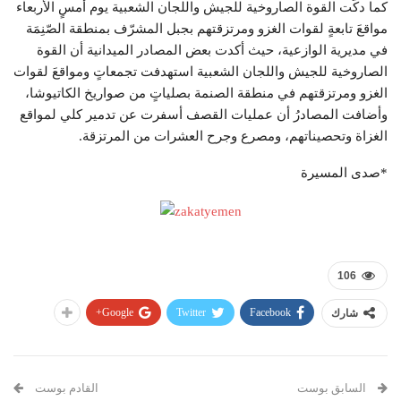
كما دكّت القوة الصاروخية للجيش واللجان الشعبية يوم أمسٍ الأربعاء
مواقعَ تابعةٍ لقوات الغزو ومرتزقتهم بجبل المشرّف بمنطقة الصّنِمَة
في مديرية الوازعية، حيث أكدت بعض المصادر الميدانية أن القوة
الصاروخية للجيش واللجان الشعبية استهدفت تجمعاتٍ ومواقعَ لقوات
الغزو ومرتزقتهم في منطقة الصنمة بصلياتٍ من صواريخ الكاتيوشا،
وأضافت المصادرُ أن عمليات القصف أسفرت عن تدمير كلي لمواقع
الغزاة وتحصيناتهم، ومصرع وجرح العشرات من المرتزقة.
*صدى المسيرة
106
Google+
Twitter
Facebook
شارك
السابق بوست
القادم بوست