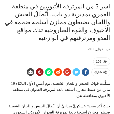
أسر 5 من المرتزقة الأثيوبيين في منطقة
العمري بمديرية ذو باب.. أَبْطَالُ الجيش
واللجان يضبطون مخازن أسلحة ضخمة في
الأحيوق، والقوة الصاروخية تدك مواقع
العدو ومرتزقتهم في الوازعية
في
21 يناير, 2016
106
شارك
تمكَّنت قواتُ الجيش واللجان الشعبية، يوم أمسٍ الأول الثلاثاء 19
يناير، من ضبط مخازن أسلحة تابعة لمرتزقة العدوان في منطقة
الأحيوق بمحافظة تعز.
حيث أكد مصدرٌ عسكريٌّ ميدانيٌّ أن أَبْطَالَ الجيش واللجان الشعبية
ضبطوا مخازنَ أسلحةٍ تابعة لمرتزقة العدوان الأمريكي السعودي