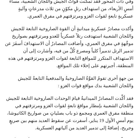
وفي ذات المحور فقد تمكّنت قواتُ الجيش واللجان الشعبية، مساء
أمسٍ الأربعاء، من استهداف رتلٍ مكوّنٍ من ثلاث مدرعاتٍ وآليةٍ
عسكريةٍ تابعةٍ لقوات الغزو ومرتزقتهم في مفرق العمري.
وأكدت مصادرُ عسكريةٍ ميدانيةٍ أن القوة الصاروخية التابعة للجيش
واللجان الشعبية استهدفت رتلاً عسكرياُ للعدو ومرتزقتهم بصواريخ
موجَّهةٍ في مفرق العمري، وأضافت المصادرُ أن الاستهدافَ أسفَرَ عن
تدمير الرتل تدميراً كلياً ومصرع كُلِّ من فيه، وأشارت إلى أن
الاستهداف المتكرر للمواقع التابعة لقوات الغزو ومرتزقتهم في هذه
المنطقة، أجبرتهم على إخلاء تلك المواقع.
من جهةٍ أخرى تقومُ القوَّةُ الصاروخيةُ والمدفعيةُ التابعةُ للجيش
واللجان الشعبية بدك مواقع قوات الغزو :
فقد أكَّدت المصادرُ الميدانيةُ قيامَ الوحدات الصاروخية التابعة للجيش
واللجان الشعبية بإمطار مواقعَ تابعةٍ لقوات الغزو ومرتزقتهم في
منطقة مفرق العمري ومجمع ذو باب بصلياتٍ من صواريخ الكاتيوشا،
يوم أمسٍ الأول 19 يناير، أسفرت عن سقوط العديد منهم بين صريعٍ
وجريح، إضافةً إلى تدمير العديد من آلياتهم العسكرية.