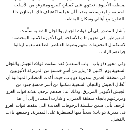
بمنطقة الأحيوق، تحتوي على كمياتٍ كبيرةٍ ومتنوعةٍ من الأسلحة
الخفيفة والمتوسطة، مضيفاً أن عملية اكتشاف تلك المخازن جاءَ
بالتعاون مع أهالي وسكان المنطقة.
وأشار المصدر إلى أن قوات الجيش واللجان الشعبية سلَّمت
المتورطين في تخزين تلك الأسلحة إلى الأجهزة الأمنية المختصة؛
لاستكمال التحقيقات معهم وضبط العناصر الضالعة معهم لينالوا
جزاءهم الرادع.
وفي محور (ذو باب – باب المندب) فقد تمكنت قواتُ الجيش واللجان
الشعبية يوم الاثنين 18 يناير من أسرِ خمسةٍ من المرتزقة الأثيوبيين
في منطقة العمري بمديرية ذو باب، حيث أكدت المصادر الميدانية أن
أَبْطَال الجيش واللجان الشعبية تمكنوا من أسر خمسةٍ جنود من
الجيش الأثيوبي المرتزق، وذلك أثناء صدهم لزحفٍ نفذته قوات الغزو
ومرتزقتهم باتجاه منطقة العمري، وأشارت المصادر إلى أن هذا
الزحف يأتي ضمن سلسلة الزحوفات العديدة التي تنفذها قوات الغزو
في مديرية ذو باب؛ سعياً منها للسيطرة على المديرية، وجميعها باءت
بالفشل.