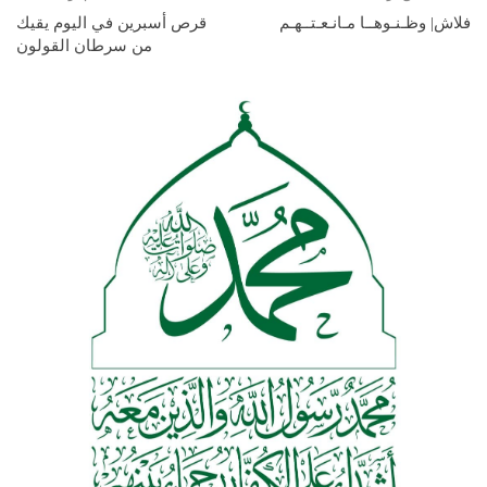
فلاش| وظـنـوهــا مـانـعـتــهـم
قرص أسبرين في اليوم يقيك
من سرطان القولون