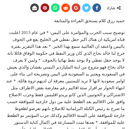
شارك
حميد رزق كلام يستحق القراءة والمتابعة
توضيح سبب الحرب والمؤامرة على اليمن: * في عام 2013 اعلنت
قناه امريكية ان هناك اكبر حقل نفطي في الخليج يقع في الجوف
باليمن واعتقد ان الغالبية سمع بهذا الخبر. * بعد هذا التقرير بفترة
خرج لنا خالد بحاح الذي كان وزير النفط في حكومة الوفاق قائلا بانة
لا يوجد حقل نفطي ولا يوجد نفط نهائيا بالجوف. * ولمن لا يعرف
خالد بحاح فهو متزوج من ابنة الملياردير اليمني بقشان والذي يعيش
في السعودية ويعتبر يد السعودية في اليمن وتصريحة اتى بناء على
اوامر سعودية لانها لا تريد لليمنيين معرفة ان لديهم ثروة هائلة. * عند
انتهاء الحوار تم اقرار ستة اقاليم رغم معارضة بعض الاطراف مثل
الاشتراكي و الحوثيين الذين كانو يريدو اقليمين فقط وحزب الاصلاح
وافق على الاقاليم بعد الظغط علية من دول خارجية للموافقة حسب
ما صرح بة رئيس الكتلة البرلمانية للاصلاح بانهم تعرضو لظغوط
خارجة للموافقة على الستة الاقاليم وكذلك حزب المؤتمر تم الظغط
عليه للموافقة. * بعدها تمت المسارعة في اكمال كتابة الدستور