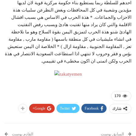
احدهم للسلطة ربما يستطيع بناء حكومة مركزية قوية لان لديها
مؤيدين وشعبية في كل المحافظات وبغض النظرعن سلبيات هذة
الاحزاب والجماعات. * هذة الحرب في الاساس هي بسبب افشال
الاقلمة والتي كان يراد منها تفتيت هادئ وبسبب رفض التفتيت
الهادئ شنو هذة الحرب لتمزيق اليمن بقوة السلاح وهو ما نلاحظة
في انشاء مليشيات في كل منطقة باسمها ( مقاومة مارب , مقاومة
تعز , المقاومة الجنوبية , مقاومة ازال ) * الخلاصة ان اليمن ستعيش
بؤس و فقر وحروب لا تنتهي اذا استطاعت السعودية الانتصار في هذة
الحرب ولكن اتمنى ان اكون مخطىء في تقييمي.
170
Google+
Twitter
Facebook
شارك
السابق بوست
القادم بوست