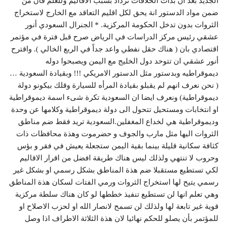
الجديد بعد ان بدأت الخلافات تزداد بسبب الاقاليم وللعلم فأن من
ضمن مواد الدستور انة يحق لكل اقليم التعاقد مع الخارج لاستخراج
الثروات بدون تدخل الحكومة المركزية. * الجنرال السعودي أنور
عشقي رئيس مركز الدراسات في الرياض صرح قبل فترة في مؤتمر
اقتصادي بان ( هناك حقل نفطي واعد جداً في الربع الخالي ). واقترح
أنور عشقي ان تتوحد دول الخليج مع اليمن ويصبحوا دوله
ديموقراطيه وبدستور مثل الدستور الامريكي !!! وبقيادة السعودية …
( نحن نعرف انهم لم يقبلو بقيادة المرأه للسيارة وقلك بيكونو دولة
ديموقراطية) ونعرف ايضا ان السعودية تكرة شىء اسمة ديموقراطية
او انتخابات ومستحيل تتحول الى دولة ديموقراطية وكلامها عن وحدة
وديموقراطية هي لخداع المغفلين.السعودية تريد فقط ضم مناطق
الثروات اليها مثل مارب والجوف و حضرموت وهذة محافظات ذات
كثافة سكانية قليلة بينما بقية اليمن ستجعلة يعيش في فقر و بؤس
وحروب لا تنتهي ولذلك ليس هناك طريقة افضل من اقرار الاقاليم
لكي تستطيع مستقبلا ضم هذة المناطق بشكل رسمي او بشكل غير
رسمي يتيح لها استخراج الثروات ورمي الفتات لسكان هذة المناطق
وهي تعلم انها لن تستطيع تنفيذ خططها لو كان هناك سلطة مركزية
قوية غير تابعة لها ولذلك لن تسمح لانصار الله او لحزب الاصلاح او
للمؤتمر بأن يصلو للحكم نهائيا لان هذة الثلاثة الاطراف اذا وصل