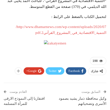
“التنمية الاقتصادية في المشروع القرآني”، للباحث أحمد يحيى عبد
الله الديلمي، في (370) صفحة من القطع المتوسط.
لتحميل الكتاب بالضغط على الرابط :
http://www.dhamarnews.com/wp-content/uploads/2020/07/
التنمية_الاقتصادية_في_المشروع_القرآني2.pdf
198
Google+
Twitter
Facebook
شارك
السابق بوست
القادم بوست
وكيل محافظة ذمار يشيد بصمود
افتقارنا إلى النموذج الارقى
الأسرى وتضحياتهم
للمرأة المسلمه