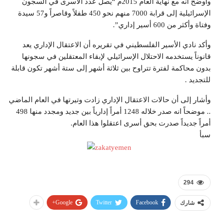
وأوضح أنه مع نهاية العام 2015م “يصل عدد الأسرى في السجون
الإسرائيلية إلى قرابة 7000 منهم نحو 450 طفلاً وقاصراً و57 سيدة
وفتاة وأكثر من 600 أسير إداري”.
وأكد نادي الأسير الفلسطيني في تقريره أن الاعتقال الإداري يعد
قانوناً يستخدمه الاحتلال الإسرائيلي لإبقاء المعتقلين في سجونها
بدون محاكمة لفترة تتراوح بين ثلاثة أشهر إلى ستة أشهر تكون قابلة
للتجديد .
وأشار إلى أن حالات الاعتقال الإداري زادت وتيرتها في العام الماضي
.. موضحاً انه صدر خلاله 1248 أمراً إدارياً بين جديد ومجدد منها 498
أمراً جديداً صدرت بحق أسرى اعتقلوا هذا العام.
سبأ
294
Google+
Twitter
Facebook
شارك