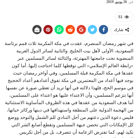
في
26 يونيو, 2019
51
شارك
في شهر رمضان المنصرم، عقدت في مكة المكرمة ثلاث قمم برئاسة
السعودية، الأولى لأهل بيت الخليج. والثانية لسائر الدول العربية
المنضوية تحت جامعتها المهترئة، والثالثة لسائر المسلمين عبر
«رابطة العالم الإسلامي» التي توقظها كلما احتاجت إليها. أما كون
عقدها في مكة المكرمة قبلة المسلمين، وفي أواخر رمضان حيث
يوجد فيها أعداد من المعتمرين في مكة تفوق أعدادهم أعداد الحجيج
في موسم الحج، فلهذا دلالته في أنها تريد أن تعطي صورة عن نفسها
أنها تتزعم المسلمين، وأن الاعتداء عليها هو اعتداء على المسلمين،
أما هدف السعودية من عقدها في هذه الظروف المأساوية الاستثنائية
من الهجمة الدولية على المنطقة واستهدافها في دينها وركائز حياتها،
فليس دعوة الذين دعتهم من أجل التنادي للم الشمل والتوحد ووضع
كل الإمكانات التي تحصن جبهة المسلمين وتقطع أصابع الشر التي
تكيد لهم، كما تفترض الزعامة أن تتصرف، بل من أجل تكريس