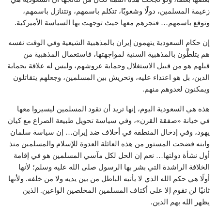
زعيمة المسلمين، دولًا وشعوبًا، تتكلم باسمهم، وتتنازل باسمهم،
وتوقع باسمهم… فتجرهم معها حيث توجهت بها السياسة الأميركية.
إن حكام السعودية يتهمون إيران بالمذهبية الشيعية وفي الوقت نفسه
هم يتلطَّون بالمذهبية السنية لمواجهتها، فاستعمال المذهبية من
قبلهم هو من قبيل الاستغلال وحماية عروشهم، وليس له علاقة بحماية
الدين، بل هو اعتداء عليه، وتحريش بين المسلمين، وجعلهم يتقاتلون
ويمكنون لعدوهم منهم.
هذه هي السعودية اليوم، إنها تريد أن تقود المسلمين ليسيروا معها
في خيانة «صفقة القرن»، وفي سياسة تحويل طبيعة الصراع مع كيان
يهود، وفي إدخال المنطقة في أحلاف ضد إيران… إن سياسة سلمان
وابنه فضحت المستور من هذه العائلة العدوة للإسلام والمسلمين منذ
أول نشأة دولتها… نعم إن الحل لكل مآسي المسلمين هو في إقامة
الخلافة الراشدة التي بشر بها الرسول صلى الله عليه وسلم؛ لأنها
أولًا هي حكم الله الذي لا يأتيه الباطل من بين يديه ولا من خلفه. ولأنها
ثانيًا لن تقوم إلا على أكتاف المسلمين المخلصين الواعين. الذين
يظهر الله بهم الدين.