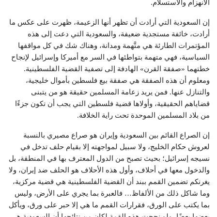
الانهزام والاستسلام.
إن السعودية التي أرادت أن تظهر أنها الزعيمة، ظهرت على عكس ما
أرادت، خائفة مستجدية ضعيفة، والسعودية التي دعت إلى هذه
المؤتمرات الطارئة هي متَّهمة ومدانة، وهناك شك في كل مواقفها
السياسية، فهي متهمة بتواطئها في السر مع أميركا وإسرائيل لإنجاح
خطتهما «صفقة القرن» الهادفة إلى تصفية القضية الفلسطينية.
ومعلوم أن هذه الصفقة هي صفقة بيع فلسطين بأموال خليجية،
والتنازل عنها. فمن يريد زعامة المسلمين حقيقة هو من يتبنى
قضاياهم الحقيقية، وأولاها قضية فلسطين التي يجب أن تكون جزءًا
من بلاد المسلمين الموحدة تحت راية الخلافة.
إن الصراع القائم بين السعودية وإيران هو صراع مصيري بالنسبة
لعروش حكام الخليج، ولا سبيل لمواجهته إلا بقيام حلف تدخل في
نسيجه إسرائيل؛ بحيث تصبح من الدول المعترف بها في المنطقة، بل
والدخول معها في أحلاف، وأول هذه الأحلاف هو الحلف ضد إيران، ولا
يغرنكم تضمين القمم ببند أن القضية الفلسطينية هي قضية مركزية،
وما شاكل ذلك من الألفاظ… فالعبرة بما يجري على الأرض، وليس
بما يكتب على الورق، فقرارات القمم ما هي إلا حبر على ورق، ويأكل
بعضها بعضًا، ولو نجحت هذه القمة لكان من نتائجها أن السعودية هي