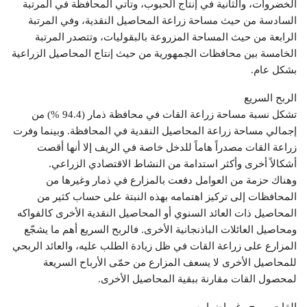
الخضروات، والثانية في إنتاج الحبوب، وتأتي المحافظة في المرتبة
السادسة من حيث مساحة زراعة المحاصيل النقدية، وفي المرتبة
الرابعة من حيث المساحة المزروعة بالبقوليات، وتتصدر المرتبة
الخامسة بين محافظات الجمهورية من حيث إنتاج المحاصيل الزراعية
بشكل عام.
الربح السريع
تشكل نسبة مساحة زراعة القات في محافظة ذمار (94.4 %) من
إجمالي مساحة زراعة المحاصيل النقدية في المحافظة. وبينما وفرت
زراعة القات مصدراً هاماً للدخل خاصة في الريف إلا أنها أقصت
أشكالاً أخرى وأكثر استدامة من النشاط الاقتصادي الزراعي.
وهناك حزمة من العوامل دفعت بالمزارع في ذمار وغيرها من
المحافظات إلى تركيز اهتمامه بهذه النبتة على حساب كثير من
المحاصيل ذات العائد السنوي أو المحاصيل النقدية الأخرى كالفواكه
ومحاصيل العائلات الباذنجانية الأخرى. فالربح السريع أهم ما يشجّع
المزارع على زراعة القات في ظل زيادة الطلب عليه، والعائد الربحي
للمحاصيل الأخرى لا يسعف المزارع من حمّى الأرباح السريعة
لمحصول القات مقارنة ببقية المحاصيل الأخرى.
القات مربح رغم اضراره