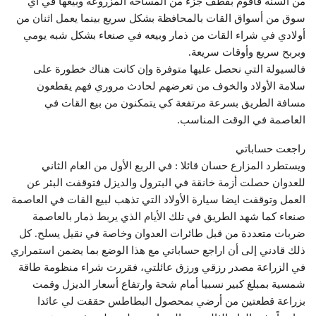
من السنة فأقوم بقطف جزء من المساحة المزروعة وبيعها في أي
سوق من أسواق القات بالمحافظة بشكل سريع بينما يعمل اثنان من
أولادي في شراء القات من ذمار وبيعه في صنعاء بشكل شبه يومي
وبربح سريع وأوقات سريعة.
فالسيولة التي نحصل عليها متوفرة وإن كانت هناك خطورة على
سلامة الأولاد والخوف من تعرضهم لحادث مروري فهم يقطعون
مسافة الطريق بسرعة مرتفعة كي يتمكنون من بيع القات في
العاصمة في الوقت المناسب.
راجعت حساباتي
ويستطرد المزارع حسان قائلا : في الربع الأول من العام الثاني
للعدوان حصلت أزمة خانقة في البترول والديزل فتوقفت البئر عن
العمل وتوقفت ايضا سيارة الأولاد التي تذهب لبيع القات في العاصمة
صنعاء كما شهد الطريق في تلك الأيام الذي يربط ذمار بالعاصمة
ضربات متعددة من قبل طائرات العدوان وخاصة في نقيل يسلح. كل
ذلك قادني إلى أن اراجع حساباتي مع هذا الوضع بما يضمن استمراري
في الزراعة مصدر رزقي ورزق عائلتي، فقررت شراء منظومة طاقة
شمسية بمبلغ كبير نسبيا أمام شحة وارتفاع أسعار الديزل وقمت
بزراعة قطعتين من أرضي بمحصول البطاطس حققت لي عائدا