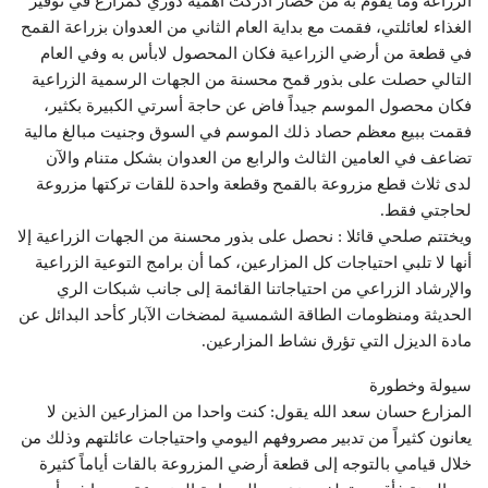
الزراعة وما يقوم به من حصار أدركت أهمية دوري كمزارع في توفير
الغذاء لعائلتي، فقمت مع بداية العام الثاني من العدوان بزراعة القمح
في قطعة من أرضي الزراعية فكان المحصول لابأس به وفي العام
التالي حصلت على بذور قمح محسنة من الجهات الرسمية الزراعية
فكان محصول الموسم جيداً فاض عن حاجة أسرتي الكبيرة بكثير،
فقمت ببيع معظم حصاد ذلك الموسم في السوق وجنيت مبالغ مالية
تضاعف في العامين الثالث والرابع من العدوان بشكل متنام والآن
لدى ثلاث قطع مزروعة بالقمح وقطعة واحدة للقات تركتها مزروعة
لحاجتي فقط.
ويختتم صلحي قائلا : نحصل على بذور محسنة من الجهات الزراعية إلا
أنها لا تلبي احتياجات كل المزارعين، كما أن برامج التوعية الزراعية
والإرشاد الزراعي من احتياجاتنا القائمة إلى جانب شبكات الري
الحديثة ومنظومات الطاقة الشمسية لمضخات الآبار كأحد البدائل عن
مادة الديزل التي تؤرق نشاط المزارعين.
سيولة وخطورة
المزارع حسان سعد الله يقول: كنت واحدا من المزارعين الذين لا
يعانون كثيراً من تدبير مصروفهم اليومي واحتياجات عائلتهم وذلك من
خلال قيامي بالتوجه إلى قطعة أرضي المزروعة بالقات أياماً كثيرة