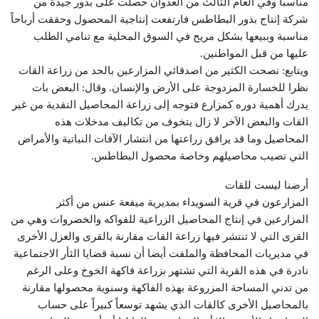
مناسباً وفي العام الثالث من العدوان حصلت على بذور جيدة من
شركة إنتاج بذور البطاطس فارتفعت إنتاجية المحصول وحققت أرباحاً
مناسبة وببيعها بشكل مريح في السوق المحلية مع تنامي الطلب
عليها من قبل المواطنين.
ويتابع: نصحت الكثير من اصدقائي المزارعين بالحد من زراعة القات
نظرا للخسارة المزدوجة على الأرض والإنسان. وقال: البعض بات
يدرك أهمية دوره كمزارع فتوجه إلى زراعة المحاصيل النقدية من غير
القات والبعض الآخر لا زال يتخوف من تكاليف مدخلات هذه
المحاصيل وما قد يرافق زراعتها من انتشار الآفات النباتية والأمراض
التي تصيب محاصيلهم وخاصة محصول البطاطس.
أرضنا ليست للقات
المزارعون في قرية السويداء بمديرية ميفعة عنس من أكثر
المزارعين في إنتاج المحاصيل الزراعية للفواكه والخضروات وهي من
القرى التي لا تنتشر فيها زراعة القات مقارنة بالقرى والعزل الأخرى
في مديريات المحافظة والملفت أيضا أن نسبة قضايا الثأر الاجتماعية
نادرة في هذه القرية التي تشتهر بزراعة فاكهة الخوخ وعلى الرغم
من تدني المساحة المزروعة بهذه الفاكهة وسنوية محصولها مقارنة
بالمحاصيل الأخرى كالقات الذي يشهد توسعاً كبيراً على حساب