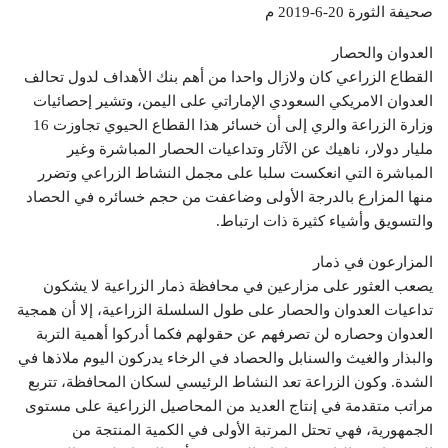
صحيفة الثورة 20-6-2019 م
العدوان والحصار
القطاع الزراعي كان ولازال واحدا من أهم بنك الأهداف لدول تحالف
العدوان الامريكي السعودي الإماراتي على اليمن، وتشير إحصائيات
وزارة الزراعة والري إلى أن خسائر هذا القطاع الحيوي تجاوزت 16
مليار دولار، ناهيك عن الآثار وتداعيات الحصار المباشرة وغير
المباشرة التي انعكست سلبا على مجمل النشاط الزراعي وتضرر
منها المزارع بالدرجة الأولى وضاعفت من حجم خسائره في الحصاد
والتسويق وأشياء كثيرة ذات ارتباط.
المزارعون في ذمار
يصعب العثور على مزارعين في محافظة ذمار الزراعية لا يشكون
تداعيات العدوان والحصار على طول السلسلة الزراعية، إلا أن همجية
العدوان وحصاره لن تصرفهم عن حقولهم فكما أدركوا أهمية التربة
والبذار والغيث والسنابل والحصاد في الرخاء يدركون اليوم ملاذها في
الشدة. وكون الزراعة تعد النشاط الرئيسي لسكان المحافظة، تتربع
مراتب متقدمة في إنتاج العديد من المحاصيل الزراعية على مستوى
الجمهورية، فهي تحتل المرتبة الأولى في الكمية المنتجة من