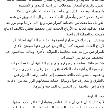
الديزل وارتفاع أسعار المدخلات الزراعية كالبذور والأسمدة
والمبيدات وقطع الغيار إلى جانب ما أحدثه العدوان في شبكة
الطرقات من تدمير وأضرار بالغة كبحت من آلية التسويق كل هذه
العوامل ضاعفت من تحدياتنا كمزارعين، ومع ذلك لازلنا نهتم بزراعة
هذه الفاكهة فعائدات الأرباح الجيدة التي تحققها تغطي تكاليف الإنتاج
ومدخلات العملية الزراعية.
ويضيف: لو يدرك كل مزارع أهمية وفائدة هذه الفاكهة لما أنتظر
لأرباح القات السريعة كما أن التوسع في زراعتها سيفتح الآفاق
للمزارعين بزراعة بقية محاصيل الفواكه الأخرى وبذلك يساهمون في
التخفيف من فواتير الاستيراد.
واختتم قائلا : يطمح من يزرع ويهتم بهذه الفاكهة أن تقوم الجهات
الرسمية الزراعية ذات العلاقة بتزويد المزارعين بنظم ري حديثة
ودعمهم بمنظومات طاقة شمسية إلى جانب إرشاد المزارعين
بالطرق والمعارف حول وسائل حماية منتجاتهم الزراعية من الآفات
والأمراض الناجمة عن التغييرات المناخية وغيرها.
حجر الزاوية
لا يختلف اثنان على أن هناك عناصر وعوامل تضافرت مع بعضها
أفرزت تحديات بارزة على النشاط الزراعي في اليمن منها ما هو