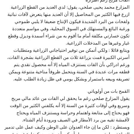
المزارع محمد يحيى صلحي، يقول: لدي العديد من القطع الزراعية
ازرع فيها الكثير من المحاصيل إلا أن العديد منها يتعرض لآفات نباتية
ولفحات من البرد الشديدة فيكون الإنتاج ضعيفا لا يلبي طموحي
ورغبة البائع والمستهلك في السوق المحلية، وفي مواسم متعددة
تكون خسارتي مكلفة أمام ما أقوم به من شراء أسمدة وديزل وقطع
غيار وغيرها من المدخلات الزراعية.
ويتابع قائلا : ولكي أتمكن من توفير احتياجاتي الزراعية ومتطلبات
أسرتي الكبيرة قمت بزراعة ثلاث من القطع الزراعية بشجرة القات،
ورغم ادراكي بأن القات يستنزف المياه إلا أنه محصول نقدي يتم
قطفه مرات عديدة في السنة ويتحمل ظروفاً مناخية متنوعة ويمكن
تصريفه وبيعه باستمرار وبشكل يومي في ظل زيادة الطلب عليه.
القمح بات من أولوياتي
يقول المزارع صلحي رغم ما يحقق لي القات من عائد مالي مربح
وسريع وفي أوقات كثيرة من السنة إلا أنه يكلفني الكثير من الوقت
فهو يحتاج إلى متابعة واهتمام وحراسة ويستنزف المياه ويحتاج
لأقمشة تقيه من برد الأمطار في الصيف وبرودة أيام الشتاء.
ويستطرد : لكن ما إن جاء العدوان على الوطن وكيف عمل على تدمير