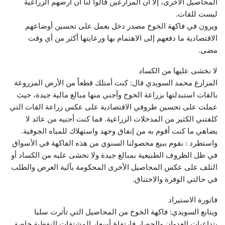
المحاصيل الأخرى، إلا أن المزارعين قالوا لنا أن أرضهم الزراعية
ليست للقات.
ويرون في فاكهة الخوخ مصدر دخل يعمل على تحسين أوضاعهم
الاقتصادية ما دفعهم إلى الاهتمام بها ورعايتها أكثر من أي وقت
مضى.
لا نخشى عليها من الكساد
المزارع محمد السويدي قال: كنت أمتلك قطعاً من الأرض المزروعة
بالقات استبدلتها بزراعة الخوخ وأجني منها مبالغ مالية جيدة، حيث
عملت على تحسين ظروفي الاقتصادية على عكس زراعة القات التي
كلفتني الكثير من المدخلات الزراعية. فما كنت أجنيه من عائد لا
يضاهي ما كنت أقوم به من إنفاق وجهد واستهلاك للمياه الجوفية.
واستطرد : نقوم ببيع محصولنا السنوي من هذه الفاكهة في الأسواق
في ظل الظروف الطبيعية بمبالغ جيدة ولا نخشى عليه من الكساد أو
التلف على عكس المحاصيل الأخرى المحكومة بآلية العرض والطلب
في حالتي الوفرة والاختناق.
فاتورة الاستيراد
ويتابع السويدي: فاكهة الخوخ من المحاصيل التي تأثرت سلبا
بتداعيات العدوان والحصار فارتفاع أسعار المشتقات النفطية خاصة