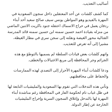
أساليب التعذيب.
كما كشف كلشات عن أحد المعتقلين داخل سجون السعودية في
المهرة بالفيديو وهو المواطن يونس سيف صالح سعيد أحد أبناء
ردفان يعمل في حراج الاسماك اعتقله جنود باكريت الاثنين الماضي
من منزله بقيادة احمد حسين سمنه ابن حسين سمنه قائد المدرسة
القتالية محور الغيضة ونقلته إلى سجن سري في مطار الغيظة،
مشيرا إلى أنه تعرض للتعذيب.
واتهم كلشات بعض قيادات السلطة لم يسميها بالتوطؤ مع هذه
الجرائم وجر المحافظة إلى مربع الاغتيالات والخطف.
ودعا كلشات أبناء المهرة الأحرار إلى التصدي لهذه الممارسات
والحفاظ على محافظتهم.
وتأتي هذه التدخلات التي تقوم بها السعودية والمليشيات التابعة لها
في ظل غياب تام لحكومة الفار في المحافظة رغم مناشدة أبناء
المهرة لها بالتدخل وإغلاق السجون السرية وإخراج المليشيات
الخارجة عن إطار الدولة.