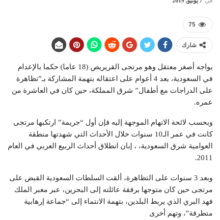
في
7 يونيو, 2019
75
شارك
يواجه أصغر معتقل وهو مرتجى القريريص (18 عاما) حكما بالإعدام
في السعودية، بعد 4 أعوام على اعتقاله بتهمة المشاركة بـ”تظاهرة
على الدراجات مع أطفال” شرق المملكة، حين كان في العاشرة من
عمره.
وبحسب لائحة الاتهام الموجهة إليه فإن أول “جريمة” ارتكبها مرتجى
كانت في عمر الـ10 سنوات خلال الأحداث التي شهدتها منطقة
العوامية شرق السعودية، ، إبان انطلاق أحداث الربيع العربي في العام
2011.
وبعد 3 سنوات على التظاهرة، ألقت السلطات السعودية القبض على
مرتجى حين كان متوجها برفقة عائلته إلى البحرين، عبر معبر الملك
فهد البري الذي يربط البلدين، بتهمة الانتماء إلى “جماعة إرهابية
متطرفة”، وتهم أخرى