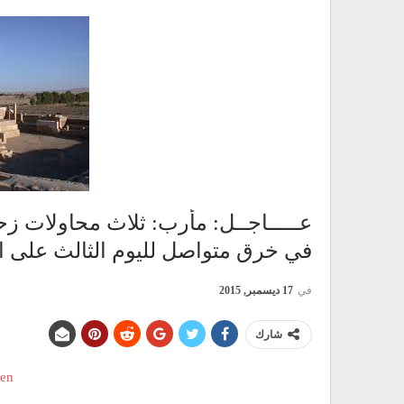
عـــــاجــل: مأرب: ثلاث محاولات 
في خرق متواصل لليوم الثالث على ال
في
17 ديسمبر, 2015
شارك