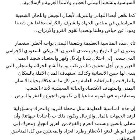
السياسية ولشعبنا اليمني العظيم ولامتنا العربية والإسلامية ..
كما نخص أيضا التهاني والتبريك لأبطال الجيش واللجان الشعبية
المرابطين في ميادين الجهاد والشرف والكرامة دفاعا عن شعبنا
وذودا عن حياض وطننا وتصديا لقوى الغزو والارتزاق ..
تأتي هذه المناسبة العظيمة وشعبنا اليمني يواجه أخطر استعمار
وعدوان في التاريخ وهو يتصدى للعدوان الأمريكي السعودي الإجرامي
الذي يسعى إلى احتلال بلدنا وإذلال وقهر واستعباد شعبنا اليمني
العزيز ومن أجل تحقيق ذلك يرتكب يوميا أبشع الجرائم والمجازر التي
يندى لها جبين الانسانية وكذلك استهدف المدن الآهلة بالسكان
والطرقات والمرفقات العامة ودمر كل ما له علاقة بحياة الانسان
اليمني واستهدف الاقتصاد والحالة المعيشية لأبناء الشعب
ومضايقتهم في قوتهم ساعيا إلى نكبتهم بالجوع والفقر والمرض ..
إن هذه المناسبة العظيمة تمثل محطة للتزود والتحرك بمسؤولية
لرفد الجبهات بالمال والرجال ويكون ذلك ب (أعيادنا جبهاتنا) وأن
نتحلى بالصبر ونستمد العزم والقوة من العزيز الجبار ونتحرك إلى
ثغور الوطن لدفع الأخطار وطرد الغزاة والمحتلين من كل المناطق
المحتلة ..