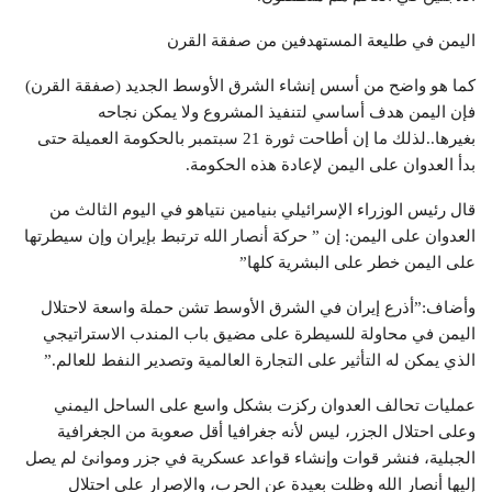
اليمن في طليعة المستهدفين من صفقة القرن
كما هو واضح من أسس إنشاء الشرق الأوسط الجديد (صفقة القرن)
فإن اليمن هدف أساسي لتنفيذ المشروع ولا يمكن نجاحه
بغيرها..لذلك ما إن أطاحت ثورة 21 سبتمبر بالحكومة العميلة حتى
بدأ العدوان على اليمن لإعادة هذه الحكومة.
قال رئيس الوزراء الإسرائيلي بنيامين نتياهو في اليوم الثالث من
العدوان على اليمن: إن ” حركة أنصار الله ترتبط بإيران وإن سيطرتها
على اليمن خطر على البشرية كلها”
وأضاف:”أذرع إيران في الشرق الأوسط تشن حملة واسعة لاحتلال
اليمن في محاولة للسيطرة على مضيق باب المندب الاستراتيجي
الذي يمكن له التأثير على التجارة العالمية وتصدير النفط للعالم.”
عمليات تحالف العدوان ركزت بشكل واسع على الساحل اليمني
وعلى احتلال الجزر، ليس لأنه جغرافيا أقل صعوبة من الجغرافية
الجبلية، فنشر قوات وإنشاء قواعد عسكرية في جزر وموانئ لم يصل
إليها أنصار الله وظلت بعيدة عن الحرب، والإصرار على احتلال