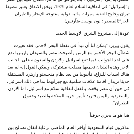
و”إسرائيل” في اتفاقية السلام لعام 1979، ووفق الاتفاق يعتبر مضيقا
تيران وخليج العقبة ممرات مائية دولية مفتوحة للإبحار والطيران
الحر”(المصدر : نون بوست-هآرتس)
عودة إلى مشروع الشرق الأوسط الجديد
يقول بيريز: “يمكن لنا أن نبدأ في نقطة البحر الاحمر، فقد تغيرت
شطآن البحر الأحمر مع الزمن وأصبحت مصر والسودان واريتريا تقع
على احد الجوانب فيما تقع اسرائيل والاردن والسعودية على الجانب
الاخر وهذه البلدان تجمعها مصلحة مشتركة، ويمكن القول إنه لم يعد
هناك اسباب للنزاع، فأثيوبيا من بعد نظام منجستو واريتريا المستقلة
حديثا تريدان اقامة علاقات سلمية مع جيرانهما بما في ذلك اسرائيل،
في حين أن مصر وقعت بالفعل اتفاقية سلام مع اسرائيل، اما الاردن
والسعودية واليمن فتريد تأمين حرية الملاحة والصيد وحقوق
الطيران”.
هذا هو ما يجري حرفياً
تتذكرون قيام السعودية أواخر العام الماضي برعاية اتفاق تصالح بين