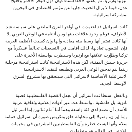
أثيوبيا وارتريا، ثم إعلانها لاحقا إنشاء كيان دول البحر الأحمر وخليج
عدن، فيما لا يزال الحديث جاريا عن مؤتمر اقتصادي في البحرين
بمشاركة اسرائيلية.
كانت اسرائيل قد اعتمدت في أواخر القرن الماضي على سياسة شد
الأطراف، فرغم وجود علاقات بينها وبين أنظمة في الوطن العربي إلا
أنها كانت تعتبر أنها وسط بيئة معادية وأنها وإن كسبت الأنظمة العربية
فإن الشعوب تعاديها، لذلك أقامت في التسعينات تحالفاً عسكرياً مع
تركيا وطوَّرت علاقتها مع ارتيريا وسيطرت بواسطة الأخيرة على
جزيرة حنيش اليمنية، لكن هذه الاستراتيجية كانت استراتيجية مرحلية
ريثما يتم تدجين الوعي العربي وتطبيعه لتنفيذ الاستراتيجية
الاسرائيلية الأساسية لاسرائيل التي سيتحقق بها مشروع الشرق
الأوسط الجديد.
وبالفعل استطاعت اسرائيل أن تجعل القضية الفلسطينية قضية
ثانوية، بل هامشية ، واستطاعت عبر أدوات إعلامية وثقافية عربية
للأسف أن تصنع لدى فئة واسعة وهماً أننا أمام ثنائيين إما اسرائيل
وإما إيران، وصولا إلى محاولة خلق وتكريس صورة أن اسرائيل حمامة
سلام وأنها ليست خطرة وأن الفلسطينيين المشردين في مخيمات
اللاجئين في العالم هم متطفلون.