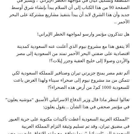
المنطقة وتشكيل كيان في مواجهة الخطر الإيراني”، ويشير في
الصفحة 90 من هذا الكتاب إلى أن السلام يبدأ بإنشاء شرق أوسط
جديد وأن هذا الشرق لابد أن يبدأ بتنفيذ مشاريع مشتركة على البحر
الأحمر ..
هل تتذكرون مؤتمر وارسو لمواجهة الخطر الإيراني!
ألا يتفق هذا مع مشروع نيوم الذي أعلنت عنه السعودية كمدينة
اقتصادية على ضفتي البحر الأحمر تمتد من السعودية إلى مصر
والأردن وصولا إلى خليج العقبة وجزر إيلات؟!
ألم تقم مصر بمنح جزيرتي تيران وصنافير للمملكة السعودية لكي
تتمكن من مد مشروع نيوم إلى صحراء سيناء ولهذا الغرض باعت
للسعودية 1000 كم2 من أرض هذه الصحراء؟!
تعالوا لننظر ماذا قال وزير الدفاع الاسرائيلي الأسبق “موشيه يعلون”
في مؤتمر صحفي في هذا الشأن .. يقول يعلون:
“المملكة العربية السعودية أعطت تأكيدات مكتوبة على حرية العبور
في مضيق تيران، وقد تم تسليم وثيقة التزام المملكة العربية
السعودية إلى “إسرائيل”، بما يتوافق مع ما تم الاتفاق عليه بين مصر