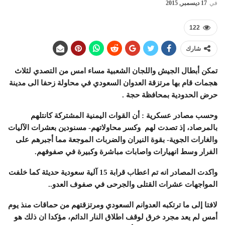
في
17 ديسمبر, 2015
122
شارك
تمكن أبطال الجيش واللجان الشعبية مساء امس من التصدي لثلاث
هجمات قام بها مرتزقة العدوان السعودي في محاولة زحفا الى مدينة
حرض الحدودية بمحافظة حجة .
وحسب مصادر عسكرية : أن القوات اليمنية المشتركة كانتلهم
بالمرصاد، إذ تصدت لهم وكسر محاولاتهم- مسنودين بعشرات الآليات
والغارات الجوية- بقوة النيران والضربات الموجعة مما أجبرهم على
الفرار وسط انهيارات واصابات مباشرة وكبيرة في صفوفهم.
واكدت المصادر انه تم اعطاب قرابة 15 آلية سعودية حديثة كما خلفت
المواجهات عشرات القتلى والجرحى في صفوف العدو..
لافتا إلى ما ترتكبه العدوانم السعودي ومرتزقتهم من حماقات منذ يوم
أمس لم يعد مجرد خرق لوقف اطلاق النار الدائم، مؤكدا ان ذلك هو