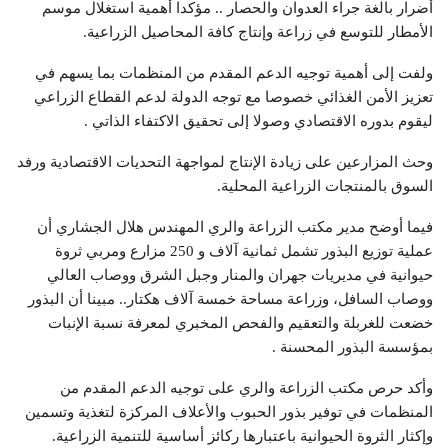
أضرار بالغة جراء العدوان والحصار .. مؤكدا أهمية استغلال موسم
الأمطار للتوسع في زراعة وإنتاج كافة المحاصيل الزراعية.
ولفت إلى أهمية توجيه الدعم المقدم من المنظمات بما يسهم في
تعزيز الأمن الغذائي خصوصا مع توجه الدولة لدعم القطاع الزراعي
ليقوم بدوره الاقتصادي وصولا إلى تحقيق الاكتفاء الذاتي .
وحث المزارعين على زيادة الإنتاج لمواجهة التحديات الاقتصادية ورفد
السوق بالمنتجات الزراعية المحلية.
فيما أوضح مدير مكتب الزراعة والري المهندس هلال الجشاري أن
عملية توزيع البذور تشمل ثمانية آلاف و 250 مزارع ومربي ثروة
حيوانية في مديريات جهران والمنار وجبل الشرق ووصاب العالي
ووصاب السافل، وزراعة مساحة خمسة آلاف هكتار.. مبينا أن البذور
خضعت للغربلة والتعقيم والفحص المخبري لمعرفة نسبة الإنبات
بمؤسسة البذور المحسنة .
وأكد حرص مكتب الزراعة والري على توجيه الدعم المقدم من
المنظمات في توفير بذور الحبوب والأعلاف المركزة لتغذية وتسمين
وإكثار الثروة الحيوانية باعتبارها ركائز أساسية للتنمية الزراعية.