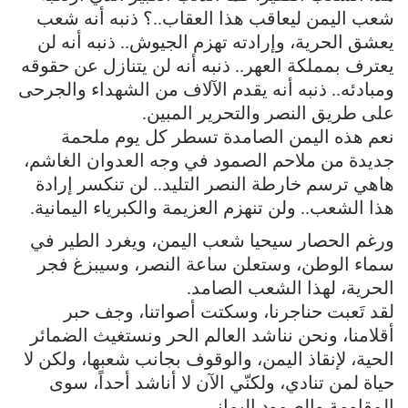
شعب اليمن ليعاقب هذا العقاب..؟ ذنبه أنه شعب
يعشق الحرية، وإرادته تهزم الجيوش.. ذنبه أنه لن
يعترف بمملكة العهر.. ذنبه أنه لن يتنازل عن حقوقه
ومبادئه.. ذنبه أنه يقدم الآلاف من الشهداء والجرحى
على طريق النصر والتحرير المبين.
نعم هذه اليمن الصامدة تسطر كل يوم ملحمة
جديدة من ملاحم الصمود في وجه العدوان الغاشم،
هاهي ترسم خارطة النصر التليد.. لن تنكسر إرادة
هذا الشعب.. ولن تنهزم العزيمة والكبرياء اليمانية.
ورغم الحصار سيحيا شعب اليمن، ويغرد الطير في
سماء الوطن، وستعلن ساعة النصر، وسيبزغ فجر
الحرية، لهذا الشعب الصامد.
لقد تَعبت حناجرنا، وسكتت أصواتنا، وجف حبر
أقلامنا، ونحن نناشد العالم الحر ونستغيث الضمائر
الحية، لإنقاذ اليمن، والوقوف بجانب شعبها، ولكن لا
حياة لمن تنادي، ولكنّي الآن لا أناشد أحداً، سوى
المقاومة والصمود اليماني.