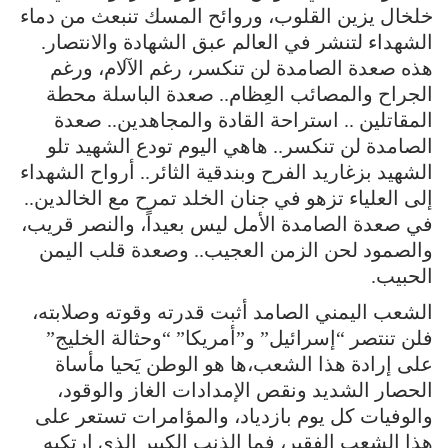
خلخال يزين القلوب، وروائح المسك تنبعث من دماء
الشهداء لتنشر في العالم عبق الشهادة والانتصار.
هذه صعدة الصامدة لن تنكسر، رغم الآلام، ورغم
الجراح والمصائب العِظام.. صعدة الباسلة محطة
المقاتلين .. استراحة القادة والمجاهدين.. صعدة
الصامدة لن تنكسر.. هاهي اليوم تودع الشهيد تلو
الشهيد بزغاريد الفرح وبندقية الثائر.. أرواح الشهداء
إلى العلياء تزهو في جنان الخلد تمرح مع الخالدين..
في صعدة الصامدة الأمل ليس بعيداً، والنصر قريب،
والصمود لحن الزمن العجيب.. وصعدة قلب اليمن
الحبيب.
الشعب اليمني الصامد أثبت قدرته وقوته وصلابته،
فلن تنتصر “إسرائيل” و”أمريكا” “وحثالة الخليج”
على إرادة هذا الشعب،ها هو الوطن يَحيا مأساة
الحصار الشديد ونقص الإمدادات الغاز والوقود،
والوفيات كل يوم بازدياد، والمؤامرات تستعر على
هذا الشعب الفقير، فما الذنب الكبير الذي ارتكبه