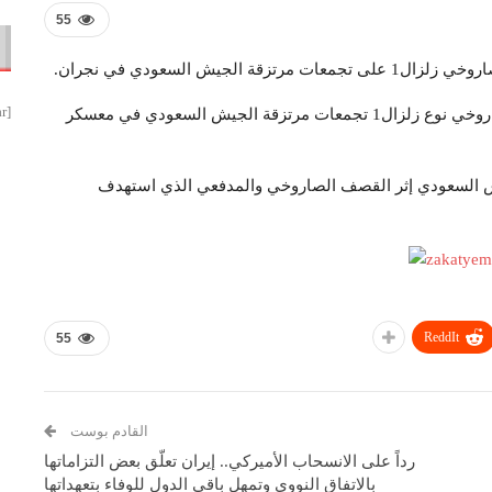
55
يش السعودي في نجران.
[smbtoolbar]
وأوضح مصدر عسكري أن القوة الصاروخية استهدفت بصاروخي نوع زلزال1 تجمعات مرتزقة الجيش السعودي في معسكر
السعودي إثر القصف الصاروخي والمدفعي الذي استهدف
ReddIt
55
القادم بوست
رداً على الانسحاب الأميركي.. إيران تعلّق بعض التزاماتها
بالاتفاق النووي وتمهل باقي الدول للوفاء بتعهداتها