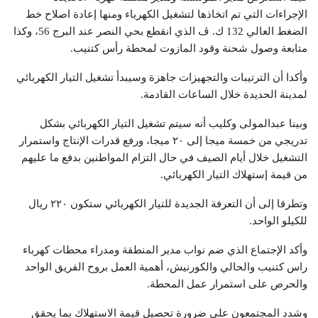
الإجراءات التي تم اتخاذها لتشغيل الكهرباء ومنها إعادة اصلاح خط
الضغط العالي 132 ك. ڤ الذي انقطع بحي النصر عند البرج 56، وكذا
متابعة وصول شحنة وقود المازوت لمحطة رأس كتنيب.
وأكدا أن الترتيبات والتجهيزات جاهزة وسيبدأ تشغيل التيار الكهربائي
لمدينة الحديدة خلال الساعات القادمة.
وبينا عبدالمولى وكليب أنه سيتم تشغيل التيار الكهربائي بشكل
تدريجي من خمسة ميجا إلى ٢٠ ميجا، ورفع قدرات الإنتاج واستمرار
التشغيل خلال أيام الصيف في حال التزام المواطنين بدفع ما عليهم
من قيمة إستهلاك التيار الكهربائي.
وتطرقا إلى أن التعرفة الجديدة للتيار الكهربائي ستكون ٢٢٠ ريال
للكيلو الواحد.
وأكد الإجتماع الذي ضم نواب مدير المنطقة ومدراء محطات كهرباء
راس كتنيب والحالي والكورنيش، أهمية العمل بروح الفريق الواحد
والحرص على استمرار عمل المحطة.
وشدد المجتمعون على ضرورة تحصيل قيمة الاستهلاك بما يحقق