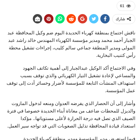
61
شارك
ناقش اجتماع بمنطقة كهرباء الحديدة اليوم ضم وكيل المحافظة عبد
الجبار أحمد محمد ومدير مؤسسة الكهرباء المهندس خالد راشد عبد
المولى ومدير المنطقة جماعي سالم كليب، إجراءات تشغيل محطة
رأس كتنيب البخارية.
وفي الاجتماع أكد الوكيل عبدالجبار إلى أهمية تكاتف الجهود
والمساعي لإعادة تشغيل التيار الكهربائي والذي توقف بسبب
استهداف المنشآت التابعة للمؤسسة لأضرار وخسائر أدت إلى توقف
عمل المؤسسة.
وأشار إلى أن الحصار الذي يفرضه العدوان ومنعه لدخول المازوت
والديزل للمحطات ضاعف من معاناة أبناء الحديدة خصوصا في فترة
الصيف الذي تصل فيه درجة الحرارة لأعلى مستوياتها.. مؤكدا
استعداد قيادة المحافظة تذليل الصعوبات التي قد تواجه سير العمل.
فيما استعرض مدير المؤسسة ومدير منطقة كهرباء الحديدة