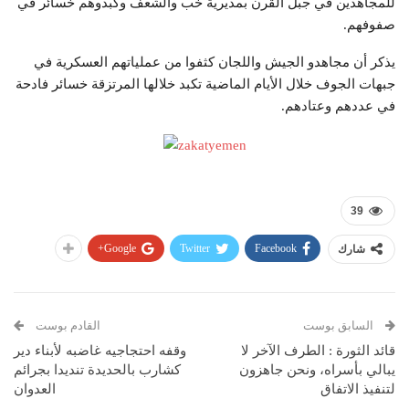
للمجاهدين في جبل القرن بمديرية خب والشعف وكبدوهم خسائر في
صفوفهم.
يذكر أن مجاهدو الجيش واللجان كثفوا من عملياتهم العسكرية في
جبهات الجوف خلال الأيام الماضية تكبد خلالها المرتزقة خسائر فادحة
في عددهم وعتادهم.
39
Google+
Twitter
Facebook
شارك
السابق بوست
القادم بوست
قائد الثورة : الطرف الآخر لا
وقفه احتجاجيه غاضبه لأبناء دير
يبالي بأسراه، ونحن جاهزون
كشارب بالحديدة تنديدا بجرائم
لتنفيذ الاتفاق
العدوان