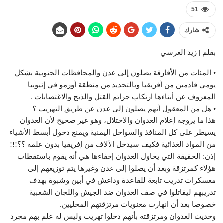
51
شارك
بقلم | زيد الغرسي
• المئات من الأفارقة يصلون إلى عدن والمحافظات الجنوبية بشكل
يومي قادمين من أفريقيا وبالتحديد من منطقة أورمو في إثيوبيا
المعروف عن أبناءها ارتكاب جرائم القتل والذبح والاغتصابات .
• هل من المعقول أنهم يصلون إلى عدن عن طريق التهريب ؟
هذا ما يروجه إعلام العدوان والاحتلال، وهو غير صحيح لأن العدوان
يسيطر على كل المنافذ والسواحل اليمنية ويمنع دخول أبسط الأشياء
من المواد الغذائية فكيف سيدخل الآلاف من إفريقيا بدون علمه ؟؟!!!
إذن: الحقيقة التي يحاول العدوان إخفاءها هي أنه يقوم باستقطاب
هؤلاء كمرتزقة وبعد أن يصلوا إلى عدن وغيرها يتم توزيعهم إلى
معسكرات تدريب تابعة للقاعدة وداعش في أبين وشبوة بهدف
تدريبهم ليقاتلوا في صف العدوان ضد الجيش واللجان الشعبية
خصوصا بعد أن انهارت معنويات مرتزقتهم المحليين.
وحديث العدوان ومرتزقته بأنهم دخلوا تهريب وليس له علم بهم مجرد