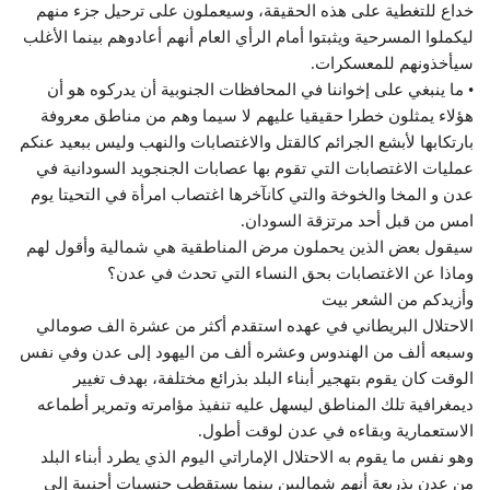
خداع للتغطية على هذه الحقيقة، وسيعملون على ترحيل جزء منهم
ليكملوا المسرحية ويثبتوا أمام الرأي العام أنهم أعادوهم بينما الأغلب
سيأخذونهم للمعسكرات.
• ما ينبغي على إخواننا في المحافظات الجنوبية أن يدركوه هو أن
هؤلاء يمثلون خطرا حقيقيا عليهم لا سيما وهم من مناطق معروفة
بارتكابها لأبشع الجرائم كالقتل والاغتصابات والنهب وليس ببعيد عنكم
عمليات الاغتصابات التي تقوم بها عصابات الجنجويد السودانية في
عدن و المخا والخوخة والتي كانآخرها اغتصاب امرأة في التحيتا يوم
امس من قبل أحد مرتزقة السودان.
سيقول بعض الذين يحملون مرض المناطقية هي شمالية وأقول لهم
وماذا عن الاغتصابات بحق النساء التي تحدث في عدن؟
وأزيدكم من الشعر بيت
الاحتلال البريطاني في عهده استقدم أكثر من عشرة الف صومالي
وسبعه ألف من الهندوس وعشره ألف من اليهود إلى عدن وفي نفس
الوقت كان يقوم بتهجير أبناء البلد بذرائع مختلفة، بهدف تغيير
ديمغرافية تلك المناطق ليسهل عليه تنفيذ مؤامرته وتمرير أطماعه
الاستعمارية وبقاءه في عدن لوقت أطول.
وهو نفس ما يقوم به الاحتلال الإماراتي اليوم الذي يطرد أبناء البلد
من عدن بذريعة أنهم شماليين بينما يستقطب جنسيات أجنبية إلى