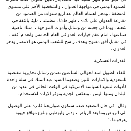
الصمود اليمني في مواجهة العدوان ، والشخصية الأهم على مستوى
المنطقة ، ومحل اهتمام العالم بعد اربع سنوات من الصمود من
مقارعة العدوان على بلاده ، ظهر هادئا ، مطمئنا ، مليئا بالثقة في
شعبه ، وبما في جعبته من وسائل وأدوات المواجهة ، امتلك ناصية
صناعتها ، امام عقم خيارات العدو في العام الخامس وانعدام أفقه ،
في مقابل أفق مفتوح وهدف راسخ للشعب اليمني هو الانتصار ودحر
العدوان .
القدرات العسكرية
اللقاء الطويل امتد لحوالي الساعتين تضمن رسائل تحذيرية مقتضبة
للسعودية والامارات اللتين وضعهما السيد عبد الملك في سلة واحدة
كأدوات لتنفيذ السياسة الامريكية في الوقت الحالي في عديد من
البلدان ومنها اليمن ، وتعكس الجدية وتوفر الإرادة للاستخدام .
وقال “في حال التصعيد ضدنا ستكون صواريخنا قادرة على الوصول
الى الرياض وما بعد الرياض ، ودبي وابوظبي وبلوغ مواقع حيوية
يعرفونها .”