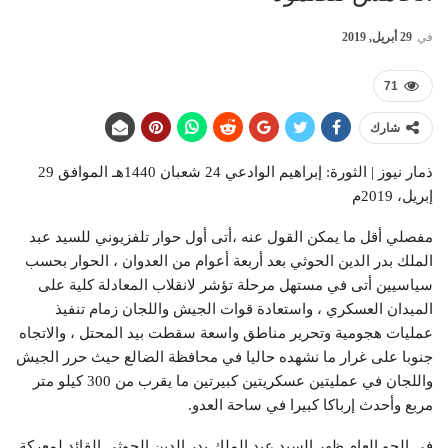
في
29 أبريل, 2019
71
شارك
ذمار نيوز | الثورة: إبراهيم الوادعي 24 شعبان 1440هـ الموافق 29
إبريل، 2019م
مفصلي أقل ما يمكن القول عنه ،أتى أول حوار تلفزيوني للسيد عبد
الملك بدر الدين الحوثي بعد أربعة أعوام من العدوان ، الحوار بحسب
سياسيين أتى في مستهل مرحلة تؤشر لانقلاب المعادلة كلية على
الميدان العسكري ، واستعادة قوات الجيش واللجان زمام تنفيذ
عمليات هجومية وتحرير مناطق واسعة سقطت بيد المحتل ، والاتجاه
جنوبا على غرار ما نشهده حاليا في محافظة الضالع حيث حرر الجيش
واللجان في عمليتين عسكريتين كبيرتين ما يقرب من 300 كيلو متر
مربع وأحدث إرباكا كبيرا في ساحة العدو.
في الجو العام ظهر السيد عبد الملك بدر الدين الحوثي القائد لمعركة