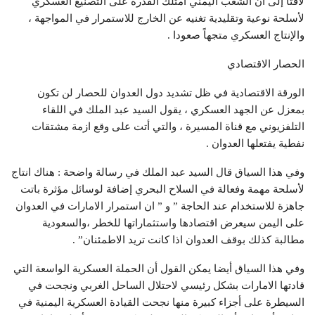
لافتا إلى أن الشعب اليمني امتلك القدرة على التصنيع العسكري
لأسلحة نوعية وتقليدية تغنيه عن الخارج للاستمرار في المواجهة ،
والإنتاج العسكري متجهاً صعودا .
الحصار الاقتصادي
الورقة الاقتصادية في ظل تشديد دول العدوان للحصار لن تكون
بمعزل عن الجهد العسكري ، يقول السيد عبد الملك في اللقاء
التلفزيوني مع قناة المسيرة ، والتي أتت على وقع ازمة مشتقات
نفطية يفتعلها العدوان .
وفي هذا السياق قال السيد عبد الملك في رسالة واضحة : هناك انتاج
لأسلحة مهمة وفعالة في السلاح البحري إضافة لوسائل مؤثرة باتت
جاهزة للاستخدام عند الحاجة ” و ” ان استمرار الامارات في العدوان
على اليمن سيعرض اقتصادها واستثماراتها للخطر ،والسعودية
مطالبة كذلك بوقف العدوان اذا كانت تريد الاطمئنان” .
وفي هذا السياق أيضا يمكن القول أن الحملة العسكرية الواسعة التي
قادتها الامارات بشكل رئيسي لاحتلال الساحل الغربي ونجحت في
السيطرة على أجزاء كبيرة منها نجحت القيادة العسكرية اليمنية في