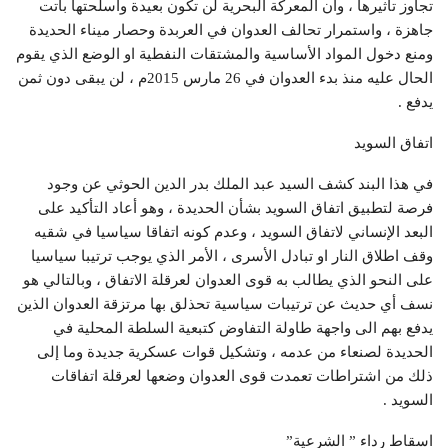
تجاوز تأثيرها ، وأن المعركة البحرية لن تكون بعيدة وأسلحتها باتت
جاهزة ، واستمرار تحالف العدوان في العربدة وحصار ميناء الحديدة
ومنع دخول المواد الأساسية والمشتقات النفطية او الوضع الذي يقوم
الحال عليه منذ بدء العدوان في 26 مارس 2015م ، لن يبقى دون ثمن
يدفع .
اتفاق السويد
في هذا البند كشف السيد عبد الملك بدر الدين الحوثي عن وجود
فرصة لتطبيق اتفاق السويد بشأن الحديدة ، وهو أعاد التأكيد على
البعد الإنساني لاتفاق السويد ، وعدم كونه اتفاقا سياسيا في شقيه
وقف اطلاق النار او تبادل الأسرى ، الأمر الذي يوجب ترتيبا سياسيا
على النحو الذي يطالب به قوى العدوان لعرقلة الاتفاق ، وبالتالي هو
نسف أي حديث عن ترتيبات سياسية تحذلق بها مرتزقة العدوان الذين
يدفع بهم الى واجهة طاولة التفاوض كتبعية السلطة المحلية في
الحديدة لصنعاء من عدمه ، وتشكيل قوات عسكرية جديدة وما إلى
ذلك من اشتراطات تعمدت قوى العدوان وضعها لعرقلة اتفاقات
السويد .
اسقاط رداء ” الشرعية”