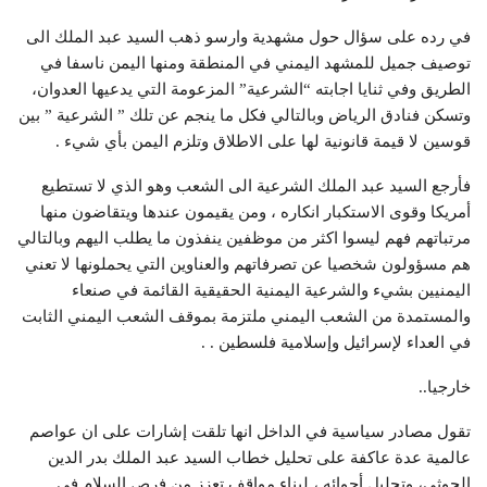
في رده على سؤال حول مشهدية وارسو ذهب السيد عبد الملك الى
توصيف جميل للمشهد اليمني في المنطقة ومنها اليمن ناسفا في
الطريق وفي ثنايا اجابته “الشرعية” المزعومة التي يدعيها العدوان،
وتسكن فنادق الرياض وبالتالي فكل ما ينجم عن تلك ” الشرعية ” بين
قوسين لا قيمة قانونية لها على الاطلاق وتلزم اليمن بأي شيء .
فأرجع السيد عبد الملك الشرعية الى الشعب وهو الذي لا تستطيع
أمريكا وقوى الاستكبار انكاره ، ومن يقيمون عندها ويتقاضون منها
مرتباتهم فهم ليسوا اكثر من موظفين ينفذون ما يطلب اليهم وبالتالي
هم مسؤولون شخصيا عن تصرفاتهم والعناوين التي يحملونها لا تعني
اليمنيين بشيء والشرعية اليمنية الحقيقية القائمة في صنعاء
والمستمدة من الشعب اليمني ملتزمة بموقف الشعب اليمني الثابت
في العداء لإسرائيل وإسلامية فلسطين . .
خارجيا..
تقول مصادر سياسية في الداخل انها تلقت إشارات على ان عواصم
عالمية عدة عاكفة على تحليل خطاب السيد عبد الملك بدر الدين
الحوثي، وتحليل أجوائه ، لبناء مواقف تعزز من فرص السلام في