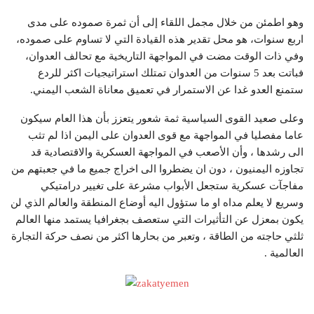
وهو اطمئن من خلال مجمل اللقاء إلى أن ثمرة صموده على مدى
اربع سنوات، هو محل تقدير هذه القيادة التي لا تساوم على صموده،
وفي ذات الوقت مضت في المواجهة التاريخية مع تحالف العدوان،
فباتت بعد 5 سنوات من العدوان تمتلك استراتيجيات اكثر للردع
ستمنع العدو غدا عن الاستمرار في تعميق معاناة الشعب اليمني.
وعلى صعيد القوى السياسية ثمة شعور يتعزز بأن هذا العام سيكون
عاما مفصليا في المواجهة مع قوى العدوان على اليمن اذا لم تثب
الى رشدها ، وأن الأصعب في المواجهة العسكرية والاقتصادية قد
تجاوزه اليمنيون ، دون ان يضطروا الى اخراج جميع ما في جعبتهم من
مفاجآت عسكرية ستجعل الأبواب مشرعة على تغيير درامتيكي
وسريع لا يعلم مداه او ما ستؤول اليه أوضاع المنطقة والعالم الذي لن
يكون بمعزل عن التأثيرات التي ستعصف بجغرافيا يستمد منها العالم
ثلثي حاجته من الطاقة ، وتعبر من بحارها اكثر من نصف حركة التجارة
العالمية .