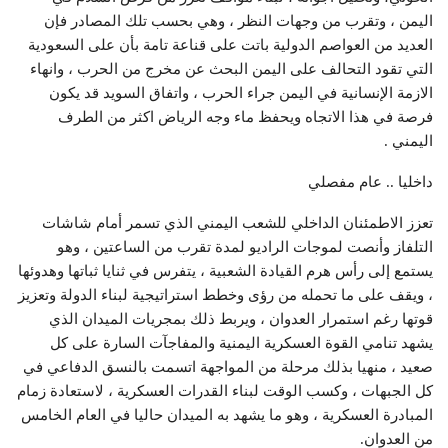
اليمن ، وتقرب من وجهات النظر ، وهي بحسب تلك المصادر فإن
العديد من العواصم الدولية باتت على قناعة تامة بأن على السعودية
التي تقود التحالف على اليمن البحث عن مخرج من الحرب ، وانهاء
الازمة الإنسانية في اليمن جراء الحرب ، واتفاق السويد قد يكون
فرصة في هذا الاتجاه ويحفظ ماء وجه الرياض اكثر من الطرف
اليمني .
داخليا .. عام مفصلي
تعزز الاطمئنان الداخلي للشعب اليمني الذي تسمر أمام شاشات
التلفاز وأنصت لموجات الراديو لمدة تقرب من الساعتين ، وهو
يستمع إلى رأس هرم القيادة الشعبية ، يتفرس في ثنايا ثباتها وهدوئها
، ويقف على ما تحمله من رؤى وخطط استراتيجية لبناء الدولة وتعزيز
قوتها رغم استمرار العدوان ، ويربط ذلك بمجريات الميدان الذي
يشهد تنامي القوة العسكرية اليمنية والمفاجآت السارة على كل
صعيد ، منهيا بذلك مرحلة من المواجهة اتسمت بالنسق الدفاعي في
كل الجبهات ، وكسب الوقت لبناء القدرات العسكرية ، لاستعادة زمام
المبادرة العسكرية ، وهو ما يشهد به الميدان حاليا في العام الخامس
من العدوان.