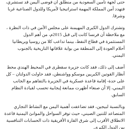
حتى لجهة تأمين السعودية من منطلق أن فوضى اليمن قد تستشري،
فتهدد أمن المملكة المهمة استراتيجيا لأمريكا وللدول الصناعية غربا
وشرقا.
وتشترك الدول الكبرى المهيمنة على مجلس الأمن في ذات النظرة ،
مع ملاحظة أن فرنسا كانت إلى قبل 2015م، من أهم الدول
المستثمرة في قطاع النفط، بينما تداعب كلا من روسيا وبريطانيا
أحلام العودة إلى المنطقة من بوابة علاقاتها التاريخية بالجنوب
اليمني.
أضف إلى ذلك، فقد كانت جزيرة سقطرى في المحيط الهندي محط
أنظار القوتين الكبريين موسكو وواشنطن، فقد حاولت الدولتان – كل
على حدة- إقامة قاعدة عسكرية في الجزيرة بالتفاهم مع الجانب
اليمني، إلا أن صنعاء أظهرت ممانعة إيجابية تحسب لقيادة النظام
السابق.
وبالنسبة لبيجين، فقد تضاعفت أهمية اليمن مع النشاط التجاري
المتصاعد للتنين الصيني، حيث توفر السواحل والموانئ اليمنية قاعدة
الانطلاق الأقرب إلى شرق القارة الأفريقية ذات الحسابات التنافسية
بين الدول الكبرى.