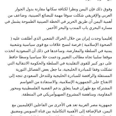
وفوق ذلك فإن اليمن ونظرا لكثافة سكانها مقارنة بدول الجوار
العربي والإفريقي شكلت سوقا مهمة للبضائع الصينية، وضاعف من
أهمية اليمن أن طريق الحرير في الخطة الصينية الطموحة يشمل في
مساره البحري باب المندب والبحر الأحمر.
إقليميا وجدت إيران من خلال الحراك الشعبي الذي أطلقت عليه (
الصحوة الإسلامية ) فرصة لنسج علاقات مع قوى سياسية وشعبية
يمنية في السلطة والمعارضة، وساعدها في ذلك أن السعودية اتخذت
موقفا سلبيا تجاه مطالب التغيير ودعمت حلا سياسيا وسطا حافظ
على دور كبير للقوى التقليدية في السلطة والحكومة الانتقالية التي
تشكلت وفقا للمبادرة الخليجية، ما جعل بعض الفصائل الثورية
المستقلة والرافضة للمبادرة الخليجية وللتدخل السعودي تتجه إلى
الانفتاح على الجمهورية الإسلامية، والاستفادة من القواسم
المشتركة مع طهران فيما يتعلق بدعم القضية الفلسطينية ومحور
المقاومة، ومناهضة المشروع الصهيوأمريكي في المنطقة.
جمهورية مصر العربية تعد هي الأخرى من الفاعلين الإقليميين مع
اليمن، فبالإضافة إلى الأهمية التكاملية بين قناة السويس ومضيق