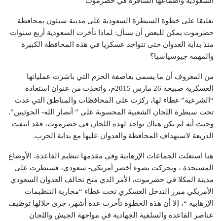
السعودية وأطماعها السافرة في حضرموت
تعليقا على خطوة السيطرة السعودية على مدينة سيئون بمحافظة
حضرموت يمكن للبعض أن يسأل: لماذا تأخرت السعودية أربع سنوات
منذ بداية العدوان حتى تتواجد عسكريا في هذه المحافظة الكبيرة
والمهمة جيوسياسيا؟
من المعروف أن ما يسمى بعاصفة الحزم التي باشرت عملياتها
العسكرية صبيحة 26 مارس 2015م، واتخذت من عنوان استعادة
“الشرعية” غطاء لها، ركزت على المحافظات والمناطق التي غدت
تحت سيطرة اللجان الشعبية المحسوبة على ” أنصار الله- الحوثيين”.
وحيث أنه لم يكن هناك تواجد لهذه اللجان في حضرموت، فقد انتفت
الذريعة لاستهداف المحافظة والعدوان عليها مع بداية الحرب.
هنا استغلت الجماعات الإرهابية وفي مقدمها تنظيم القاعدة، الأوضاع
المستجدة ، وتحركت بضوء أخضر أمريكي- سعودي، فسيطرت على
مدينة المكلا في حضرموت، الأمر الذي منح تحالف العدوان السعودي
الأمريكي مبرر التدخل العسكري تحت غطاء “محاربة التنظيمات
الإرهابية “، إلا أن هذه الخطوة تأخرت عدة أشهر، جرى خلالها توظيف
عناصر القاعدة والسلفية الجهادية في مواجهة الجيش واللجان