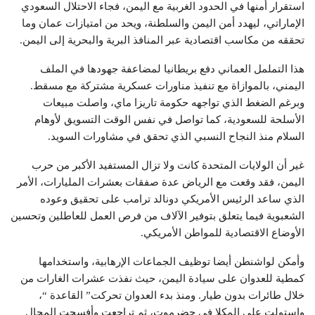
استقرار أمنها في الحدود الغربية مع اليمن، فجاء الاحتلال السعودي
الإماراتي، ليهدد أمن اليمن والسلطنة، ويحد من امتيازات عمان وما
تحققه من مكاسب اقتصادية عبر المنافذ البرية والبحرية إلى اليمن.
هذا التململ العماني دفع بريطانيا لمضاعفة جهودها في الملف
اليمني، بالموازاة مع تنفيذ مناورات عسكرية مشتركة مع مسقط.
وبرغم الضغط الذي تواجهه حكومة تاريزا ماي، واصلت مبيعات
الأسلحة للسعودية، كما تواصل في نفس الوقت التسويق لأوهام
السلام منذ النجاح النسبي الذي تحقق في مشاورات السويد.
غير أن الولايات المتحدة كانت ولا تزال المستفيد الأكبر من حرب
اليمن، فقد وقعت مع الرياض عدة صفقات بعشرات المليارات، الأمر
الذي ساعد الرئيس الأمريكي دونالد ترامب على تحقيق وعوده
الشعبوية فيما يتعلق بتوفير الآلاف من فرص العمل للعاطلين وتحسين
الأوضاع الاقتصادية للمواطن الأمريكي.
وأمكن لواشنطن أيضا توظيف الجماعات الإرهابية، واستخدامها
كمطية للعدوان على سيادة اليمن، حيث نفذت عشرات الغارات من
خلال طائرات بدون طيار. ومنذ بدء العدوان تحركت” القاعدة “،
واستولت على المكلا في حضرموت، ثم تراجعت وأفسحت المجال