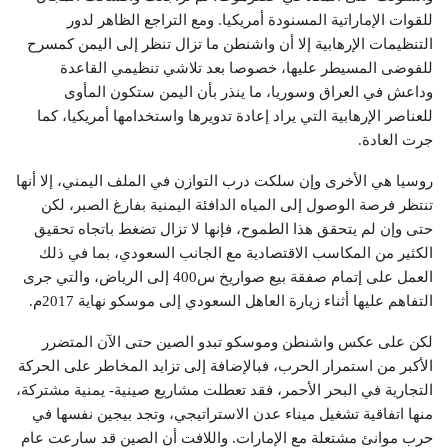
للقوات الإماراتية المسنودة أمريكيا. ومع التراجع الظاهر لدور
التنظيمات الإرهابية إلا أن واشنطن ما تزال تنظر إلى اليمن كمسرح
للفوضى المسيطر عليها، خصوصا بعد تلاشي تنظيمي القاعدة
وداعش في العراق وسوريا، ما ينذر بأن اليمن ستكون المأوى
للعناصر الإرهابية التي يراد إعادة تدويرها واستخدامها أمريكيا، كما
جرت العادة.
روسيا هي الأخرى وإن سلكت درب التوازن في الملف اليمني، إلا أنها
تنتظر فرصة الوصول إلى المياه الدافئة اليمنية بفارغ الصبر، لكن
حتى وإن لم يتحقق هذا الطموح، فإنها لا تزال تضغط باتجاه تحقيق
الكثير من المكاسب الاقتصادية مع الجانب السعودي، بما في ذلك
العمل على إتمام صفقة بيع صواريخ س400 إلى الرياض، والتي جرى
التفاهم عليها أثناء زيارة العاهل السعودي إلى موسكو نهاية 2017م.
لكن على عكس واشنطن وموسكو تبدو الصين حتى الآن المتضرر
الأكبر من استمرار الحرب، فبالإضافة إلى تزايد المخاطر على الحركة
التجارية في البحر الأحمر، فقد تعطلت مشاريع صينية- يمنية مشتركة،
منها اتفاقية تشغيل ميناء عدن الاستراتيجي، وتجد بيجين نفسها في
حرب موانئ مشتعلة مع الإمارات. واللافت أن الصين قد سارعت عام