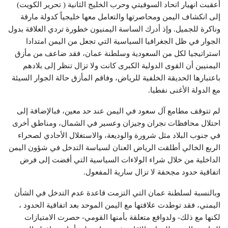
أعقبت انهيار اتحاد السوفيتي وحرب الخليج الثانية ( تحرير الكويت)
إلى انكشاف اليمن ومحاصرتها والتعامل معها خليجياً كدولة مارقة
وناكرة للجميل. وإذ أدرك الساسة اليمنيون خطورة تردي العلاقة بدول
الجوار في ظل الجغرافيا السياسية التي تجعل من اليمن امتدادا
استراتيجيا لكل من السعودية وسلطنة عمان، فقد ضاعف من مأزق
اليمنيين أن القوى الدولية الكبرى كانت ولا تزال تنظر إلى بلادهم
باعتبارها الحديقة الخلفية للرياض، وفاقم المأزق حالة الجوار السيئة
مع الدولة الأغنى نفطيا.
لم تتوقف مطامع آل سعود في اليمن عند حد معين، فبالإضافة إلى
احتلال محافظات نجران وجيزان وعسير في الشمال، ومناطق أخرى
في جنوب البلاد مثل شرورة والوديعة، والاستغلال الأحادي لصحراء
الربع الخالي أطلقت الرياض العنان لسياسة التدخل في شؤون اليمن
الداخلية من خلال شراء الولاءات السياسية التي أفضت إلى فرض
اتفاقية حدود مجحفة لا تزال سارية المفعول.
وبالنسبة لسلطنة عمان التي التزمت قاعدة عدم التدخل في الشأن
اليمني، فقد توطدت علاقتها مع اليمن الموحد بعد اتفاقية الحدود ،
لكنها مع ذلك- ولدوافع متعلقة بأمنها القومي- حصرت الامتيازات