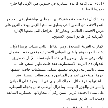
2017م إلى إقامة قاعدة عسكرية في جيبوتي هي الأولى لها خارج
حدودها الوطنية.
ولا شك أن ثمة مصلحة مشتركة بين أبو ظبي وواشنطن في الحد من
النمو الاقتصادي للصين التي يسابق ساستها الزمن بهدف التربع على
عرش الاقتصاد العالمي وتجاوز كل العراقيل التي تضعها الإدارة
الأمريكية في طريق التنين الآسيوي.
الإمارات العربية المتحدة، وهي الفاعل الثاني ميدانيا وربما الأول،
دخلت الحرب وعينها على الموانئ الاستراتيجية في جنوب وشمال
البلاد. وفي سبيل الوصول إلى هذه الغاية تسلك الإمارات طريق
العدوان ذي النزعة الاستعمارية، فقد قلبت ظهر المجن على ما
يسمى بالشرعية، وتولت بنفسها تشكيل ميليشيات خاصة- سمتها
أحزمة أمنية- في عدد من المناطق والمحافظات اليمنية، وقد
ساعدتها بعض فصائل الحراك الجنوبي في السيطرة على الموانئ
والسواحل والجزر المهمة، وما تزال أبوظبي تعمل باتجاه السيطرة
على ميناء الحديدة غربي اليمن رغم أن محاولاتها العسكرية السابقة
وصلت إلى طريق مسدود.