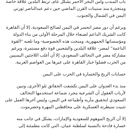
باب المندب وأمن البحر الأحمر بشكل عام، تربط البلدين علاقة خاصة
ومتجذرة منذ ستينات القرن الماضي حين دعم عبدالناصر ثورتي
اليمن في الشمال والجنوب.
وبرغم أن دور مصر انحسر في اليمن لصالح السعودية، إلا أن القاهرة
كانت الشريك الداعم لصنعاء خلال المرحلة الأولى من بناء الدولة
ومؤسساتها الجمهورية، ومنحت هذه الخصوصية- وما تلعبه “القوة
الناعمة” لمصر- علاقة البلدين والشعبين قوة دفع مستمرة، وبرغم
مشاركة مصر في التحالف السعودي، إلا أن أغلب اللاجئين اليمنيين
من الحرب فضلوا خيار القاهرة على غيرها من العواصم العربية.
حسابات الربح والخسارة في الحرب على اليمن
منذ بدء العدوان على اليمن تكشفت الحقائق تلو الأخرى، وتبين
لأرباب العقول أن الشرعية مجرد شماعة استخدمها التحالف
السعودي لتحقيق مآربه وأطماعه في اليمن، وليس آخرها العمل على
تثبيت سيطرته العسكرية على محافظتي المهرة وحضرموت.
إلا أن الربح الموهوم للسعودية والإمارات، يشكل في جانب منه
خسارة فادحة بالنسبة لسلطنة عمان، التي كانت مطمئنة إلى