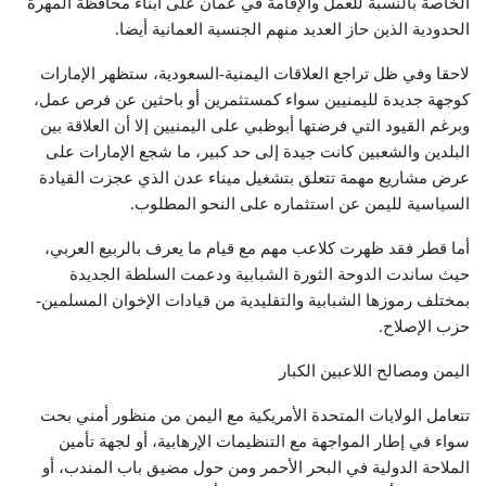
الخاصة بالنسبة للعمل والإقامة في عمان على أبناء محافظة المهرة
الحدودية الذين حاز العديد منهم الجنسية العمانية أيضا.
لاحقا وفي ظل تراجع العلاقات اليمنية-السعودية، ستظهر الإمارات
كوجهة جديدة لليمنيين سواء كمستثمرين أو باحثين عن فرص عمل،
وبرغم القيود التي فرضتها أبوظبي على اليمنيين إلا أن العلاقة بين
البلدين والشعبين كانت جيدة إلى حد كبير، ما شجع الإمارات على
عرض مشاريع مهمة تتعلق بتشغيل ميناء عدن الذي عجزت القيادة
السياسية لليمن عن استثماره على النحو المطلوب.
أما قطر فقد ظهرت كلاعب مهم مع قيام ما يعرف بالربيع العربي،
حيث ساندت الدوحة الثورة الشبابية ودعمت السلطة الجديدة
بمختلف رموزها الشبابية والتقليدية من قيادات الإخوان المسلمين-
حزب الإصلاح.
اليمن ومصالح اللاعبين الكبار
تتعامل الولايات المتحدة الأمريكية مع اليمن من منظور أمني بحت
سواء في إطار المواجهة مع التنظيمات الإرهابية، أو لجهة تأمين
الملاحة الدولية في البحر الأحمر ومن حول مضيق باب المندب، أو