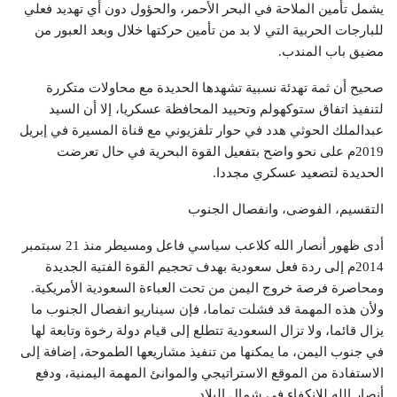
يشمل تأمين الملاحة في البحر الأحمر، والحؤول دون أي تهديد فعلي
للبارجات الحربية التي لا بد من تأمين حركتها خلال وبعد العبور من
مضيق باب المندب.
صحيح أن ثمة تهدئة نسبية تشهدها الحديدة مع محاولات متكررة
لتنفيذ اتفاق ستوكهولم وتحييد المحافظة عسكريا، إلا أن السيد
عبدالملك الحوثي هدد في حوار تلفزيوني مع قناة المسيرة في إبريل
2019م على نحو واضح بتفعيل القوة البحرية في حال تعرضت
الحديدة لتصعيد عسكري مجددا.
التقسيم، الفوضى، وانفصال الجنوب
أدى ظهور أنصار الله كلاعب سياسي فاعل ومسيطر منذ 21 سبتمبر
2014م إلى ردة فعل سعودية بهدف تحجيم القوة الفتية الجديدة
ومحاصرة فرصة خروج اليمن من تحت العباءة السعودية الأمريكية.
ولأن هذه المهمة قد فشلت تماما، فإن سيناريو انفصال الجنوب ما
يزال قائما، ولا تزال السعودية تتطلع إلى قيام دولة رخوة وتابعة لها
في جنوب اليمن، ما يمكنها من تنفيذ مشاريعها الطموحة، إضافة إلى
الاستفادة من الموقع الاستراتيجي والموانئ المهمة اليمنية، ودفع
أنصار الله للانكفاء في شمال البلاد.