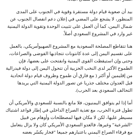
بيد أن صعوبة قيام دولة مستقرة وقوية في الجنوب على المدى
المنظور، لا يشجع على المضي في إعلان دعم انفصال الجنوب عن
شمال اليمن، كما أن العمل على تثبيت الوحدة وتقوية الدولة اليمنية
غير وارد في المشروع السعودي أصلاً.
هنا تتقاطع المصلحة السعودية مع المشروع الصهيوأمريكي، بالعمل
على تقسيم اليمن إلى عدة كانتونات تتجاذبها الفوضى والصراعات،
وحتى وإن استيقظت القوى اليمنية وانفتحت على بعضها، فإن
الطموح الأكبر لدى النخب الحزبية أن تتحول اليمن إلى دولة فيدرالية
من إقليمين أو أكثر ( مع فارق أن طموح وظروف قيام دولة اتحادية
قبل العدوان مختلف جذريا عن تصور الدولة اليمنية التي يريدها
التحالف السعودي بعد الحرب).
أما إذا لم يتوافق اليمنيون، فلا مانع بالنسبة للسعودي والأمريكي أن
تطول فترة الحرب، مع تغذية الصراع الداخلي في إطار قواعد اشتباك
مسيطر عليها، لكن لا مكان فيها لمصطلحات وأوهام من قبيل
“الشرعية” وغيرها، فالعدو السعودي الأمريكي كان ولا يزال يتعامل
مع فرقاء الصراع اليمني باعتبارهم جميعا “فخار يكسّر بعضه