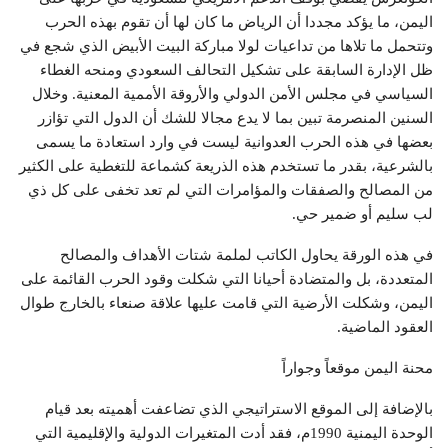
اليمن، ما يؤكد مجددا أن الرياض ما كان لها أن تقوم بهذه الحرب
وتتحمل ما تلاها من تداعيات لولا مباركة البيت الأبيض الذي شجع في
ظل الإدارة السابقة على تشكيل التحالف السعودي ومنحه الغطاء
السياسي في مجلس الأمن الدولي والأروقة الأممية المعنية. وخلال
السنين المنصرمة تبين بما لا يدع مجالا للشك أن الدول التي تؤازر
بعضها في هذه الحرب العدوانية ليست في وارد استعادة ما يسمى
بالشرعية، بقدر ما تستخدم هذه الذريعة كشماعة للتغطية على الكثير
من المصالح والصفقات والمؤامرات التي لم تعد تخفى على كل ذي
لب سليم أو ضمير حي.
في هذه الورقة يحاول الكاتب لملمة شتات الأهداف والمصالح
المتعددة، بل والمتضادة أحيانا التي شكلت وقود الحرب القائمة على
اليمن، وشكلت الأرضية التي قامت عليها علاقة صنعاء بالخارج طوال
العقود الماضية.
محنة اليمن موقعاً وجواراً
بالإضافة إلى الموقع الاستراتيجي الذي تضاعفت أهميته بعد قيام
الوحدة اليمنية 1990م، فقد أدت المتغيرات الدولية والإقليمية التي