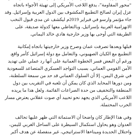
“محور المقاومة”، يدفع اللاعب الأمريكي إلى تهيئة الأجواء باتجاه
عزل إيران لصالح التطبيع المكشوف بين الدول العربية وإسرائيل. وقد
جاء مؤتمر وارسو في فبراير 2019م ليكشف عن مدى قبول النخب
الانهزامية العربية بإسرائيل، وبالتعاطي معها كدولة صديقة، على
الطريقة التي أوحى بها وزير خارجية هادي خالد اليماني.
قبلها وبعدها تصرفت عمان وصرح وزير خارجيتها باتجاه إمكانية
التطبيع مع الكيان الصهيوني، والتعامل مع دولة إسرائيل كأمر واقع.
ورغم أن البعض فسر الخطوة العمانية على أنها رد عملي على تهديد
الأمن القومي العماني، بسبب التواجد العسكري المتصاعد للسعودية
في شرق اليمن، إلا أن السلوك العماني قد حد من سمعة السلطنة،
ومن دورها المحايد الذي كان يمكن أن تلعبه في التقريب بين دول
المنطقة والتخفيف من حدة الصراعات القائمة. ولعل هذا ما يريده
اللاعب الأمريكي الذي يجهد نحو تحييد أي صوت عقلاني يعترض مسار
الحرب المحتملة.
وفي هذا الإطار كان واضحا أن الاستماتة التي ظهر عليها تحالف
العدوان وهو يحاول استكمال السيطرة على الساحل الغربي لليمن،
واحتلال الحديدة وميناءها الاستراتيجي، غير منفصلة عن هدف أكبر