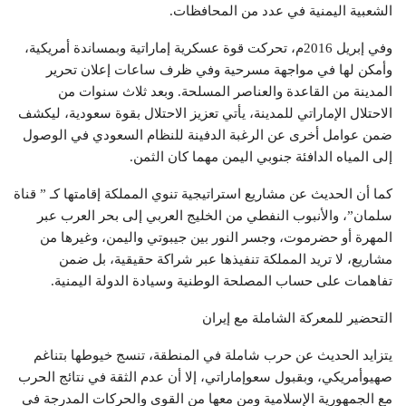
الشعبية اليمنية في عدد من المحافظات.
وفي إبريل 2016م، تحركت قوة عسكرية إماراتية وبمساندة أمريكية،
وأمكن لها في مواجهة مسرحية وفي ظرف ساعات إعلان تحرير
المدينة من القاعدة والعناصر المسلحة. وبعد ثلاث سنوات من
الاحتلال الإماراتي للمدينة، يأتي تعزيز الاحتلال بقوة سعودية، ليكشف
ضمن عوامل أخرى عن الرغبة الدفينة للنظام السعودي في الوصول
إلى المياه الدافئة جنوبي اليمن مهما كان الثمن.
كما أن الحديث عن مشاريع استراتيجية تنوي المملكة إقامتها كـ ” قناة
سلمان”، والأنبوب النفطي من الخليج العربي إلى بحر العرب عبر
المهرة أو حضرموت، وجسر النور بين جيبوتي واليمن، وغيرها من
مشاريع، لا تريد المملكة تنفيذها عبر شراكة حقيقية، بل ضمن
تفاهمات على حساب المصلحة الوطنية وسيادة الدولة اليمنية.
التحضير للمعركة الشاملة مع إيران
يتزايد الحديث عن حرب شاملة في المنطقة، تنسج خيوطها بتناغم
صهيوأمريكي، وبقبول سعوإماراتي، إلا أن عدم الثقة في نتائج الحرب
مع الجمهورية الإسلامية ومن معها من القوى والحركات المدرجة في