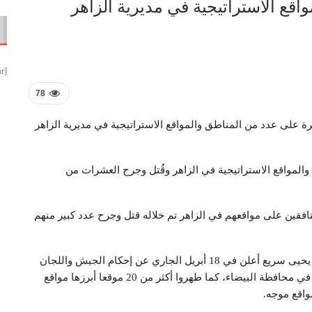
قع الاستراتيجية في مديرية الزاهر
[smbtoolbar]
78
رة على عدد من المناطق والمواقع الاستراتيجية في مديرية الزاهر
مواقع الاستراتيجية في الزاهر وقُتل وجرح العشرات من
فقين على مواقعهم في الزاهر تم خلاله قتل وجرح عدد كبير منهم
يذكر أن المتحدث الرسمي باسم القوات المسلحة العميد يحيى سريع أعلن في 18 أبريل الجاري عن إحكام الجيش واللجان
السيطرة الكاملة على جبل حلموص الاستراتيجي بالكامل في محافظة البيضاء، كما طهروا أكثر من 20 موقعا أبرزها مواقع
واقع موجه.