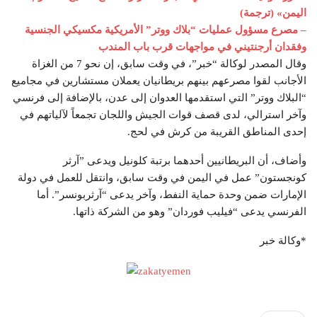
اليمن» (ترجمة)
– مصرع مسؤول عمليات “بلاك ووتر” الأمريكية مكسيكي الجنسية
وفقدان أرجنتيني في مواجهات قرب باب المندب
وقال المصدر لوكالة “خبر”، في وقت سابق، إن نحو 7 من الغزاة
الأجانب لقوا مصرعهم بينهم بريطانيان يعملان مستشارين في مجاميع
“البلاك ووتر” التي استقدمها العدوان إلى عدن، بالإضافة إلى فرنسي
وآخر استرالي، لدى قصف قوات الجيش واللجان تجمعاً لآلياتهم في
إحدى المناطق القريبة من كرش في لحج.
وأضاف، أن البريطانيين أحدهما برتبة كلونيل ويدعى ”آرثر
كونجستون” عمل في اليمن في وقت سابق، وانتقل للعمل في دولة
الإمارات ضمن وحدة حماية النفط، وآخر يدعى “آرثربونسر”. أما
الفرنسي يدعى “فيليب فوردان” وهو من الشركة ذاتها.
*وكالة خبر