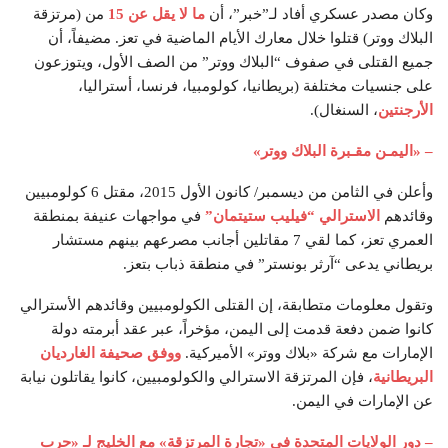
وكان مصدر عسكري أفاد لـ”خبر”، أن
ما لا يقل عن 15
من (مرتزقة
البلاك ووتر) قتلوا خلال معارك الأيام الماضية في تعز. مضيفاً، أن
جميع القتلى في صفوف “البلاك ووتر” من الصف الأول، ويتوزعون
على جنسيات مختلفة (بريطانيا، كولومبيا، فرنسا، أستراليا،
الأرجنتين
، السنغال).
– «اليمـن مقـبرة البلاك ووتر»
وأعلن في الثامن من ديسمبر/ كانون الأول 2015، مقتل 6 كولومبيين
وقائدهم
الاسترالي “فيليب ستيتمان”
في مواجهات عنيفة بمنطقة
العمري تعز، كما لقي 7 مقاتلين أجانب مصرعهم بينهم مستشار
بريطاني يدعى “آرثر بونستر” في منطقة ذباب بتعز.
وتقول معلومات متطابقة، إن القتلى الكولومبيين وقائدهم الأسترالي
كانوا ضمن دفعة قدمت إلى اليمن، مؤخراً، عبر عقد أبرمته دولة
الإمارات مع شركة «بلاك ووتر» الأميركية.
ووفق صحيفة الغارديان
البريطانية
، فإن المرتزقة الاسترالي والكولومبيين، كانوا يقاتلون نيابة
عن الإمارات في اليمن.
– دور الولايات المتحدة في «تجارة المرتزقة» مع الخليج لـ «حرب