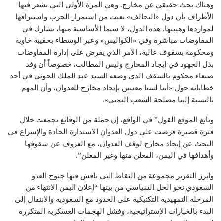
وهناك بحث حقيقي عن مخارج. وهي المرة الأولى التي تشعر فيها
الأطراف بأن دول «التحالف» تعبت من استمرار الحرب واستنزافها
لمواردها وهيبتها. هذه الدول، لا سيما الأساسية منها، تشارك في
المفاوضات مباشرة وفي «الكواليس» وعبر الوسطاء بحقيبة خاوية
ومحكومة بسقوف عالية، الأمر الذي يفرض على إدارة المفاوضات
بذل الجهود في إيجاد المخارج وليس المطالب، خصوصاً أن وفد
صنعاء محكوم بالسقف الذي وضعه السيد عبد الملك الحوثي في أحد
خطاباته حول «أننا لسنا معنيين بإيجاد مخارج للعدوان، وأن المهم
بالنسبة إلينا مصلحة الشعب اليمني».
وتابع الموقع القول” في الواقع، إن جملة من الوقائع تجمعت خلال
فترة قصيرة فرضت على دول العدوان الاستدارة الحادة والإسراع في
البحث عن إيجاد مخارج لوقف العدوان، مع العزوف عن سقوفها
وأهدافها في اليمن، المعلن منها وغير المعلن”.
وابرز التقرير مجموعة من النقاط التي ناقش فيها جنوح العدو
السعودي نحو الحل السياسي من بينها “إعلان اليمن الانتهاء من
المرحلة التمهيدية التكتيكية على الحدود مع السعودية والانتقال إلى
البدء بالخيارات الإستراتيجية، وفشل الهجمات العسكرية المتكررة