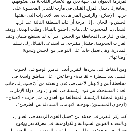
لمرتزقة العدوان في جبهة تعز، مع الخسائر الفادحة في صفوفهم،
إضافة إلى تبدل المزاج القبلي في مأرب للقبائل المحسوبة على
حزب «الإصلاح» والرئيس الفار هادي، بعد الانجازات التي حققها
الجيش و«اللجان»، إلى درجة أن قائد المنطقة الثالثة عبد الرب
الشدادي، المحسوب على هادي، اجتمع بالقبائل وطلب الهدنة، ووقف
إطلاق النار في المحافظة مع الجيش، غير أنه لم يستطع ضمان وقف
الغارات السعودية، ففشل مقترحه، ما استدعى القبائل إلى تسلم
المبادرة، وهي تعمل حالياً على التواصل مع الجيش وتسوية
أوضاعها”.
ومن النقاط التي سردها التقرير أيضا” تدهور الوضع في الجنوب
اليمني بعد سيطرة «القاعدة» و«داعش» على مناطق واسعة في
محافظة أبين والانهيار الأمني في عدن وانفلاته من أيّ قيود. إلى جانب
العداء المستحكم بين قوى رئيسية في العدوان، وهي دولة الإمارات
والقوة المحلية الرئيسية المتحالفة مع العدوان، مثل حزب «الاصلاح»
(الإخوان المسلمين)، وتوجيه الاتهامات المتبادلة بين الطرفين”.
كما ركز التقرير في حديثه عن “فشل القوى الرديفة في العدوان،
وبالتحديد القوتين السودانية والكولومبية، في معركة تعز ووقوع
خسائر في صفوفهم، ما استدعى الرئيس السوداني عمر البشير إلى