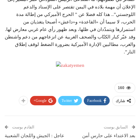
الإعلان أن مهمة بلاده في اليمن تقتصر على الإسناد والدعم
اللوجستي”.. هذا كله فضلا عن ” الحرج الأميركي من إطالة مدة
الحرب، لا سيما أن «القاعدة» و«داعش» أصبحا يتغذيان من
استمرارها ويتمدّدان في ظلها، وبعد ظهور رأي عام غربي معارض لها.
وقد عبّر كبار الكتّاب والصحف الغربية عن انزعاجهم من دعم واشنطن
والغرب، مطالبين الإدارة الأميركية بضرورة الضغط لوقف إطلاق
النار”.
160
Google+
Twitter
Facebook
شارك
السابق بوست
القادم بوست
بعد الاعتداء على حارس أمن
عاجل : الجيش واللجان الشعبية