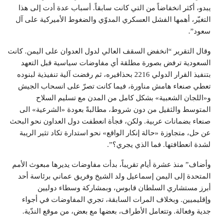
يبدو، أكثر انخفاضاً من التي كانت سابقاً. أسباب عدة أدت إلى هذا
التغيّر، أهمها الفشل العسكري المدوّي والضغوط الأميركية على آل
سعود”.
وقال التقرير “انخفض السقف العالي لدول العدوان على اليمن. كانت
السعودية ترفض بصورة مطلقة أي مفاوضات سياسية قبل التعهد
بتنفيذ القرار الدولي 2216 بحذافيره، ثم رفضت آلية تنفيذية لبنوده
تعطي صنعاء هامش مناورة، فيما كانت تصرّ على انسحاب الجيش
و«اللجان الشعبية» بشكل كامل من المدن مع تسليم السلاح
المتوسط والثقيل من دون شروط، مطالبةً بعودة «الشرعية» الى
صنعاء بضمانات عربية. ولكن، فجأة انعطفت دول العداون نحو البحث
عن حل، متجاوزة «حالة إنكار الواقع» نحو استدارة تكاد تثير الريبة
لشدة انعطافتها. فما الذي يجري؟”.
وأضاف” منذ عشرة أيام تقريباً، بدأت مفاوضات يديرها مبعوث الأمم
المتحدة إلى اليمن إسماعيل ولد الشيخ وفريق عماني برئاسة أحد
أبرز مستشاري السلطان قابوس، وبمشاركة وسطاء دوليين
وإقليميين. وبخلاف المرات السابقة، تجري المفاوضات في أجواء
جدية وفعالة. وتتعامل الأطراف، بعضها مع بعض، من موقع الندّية.