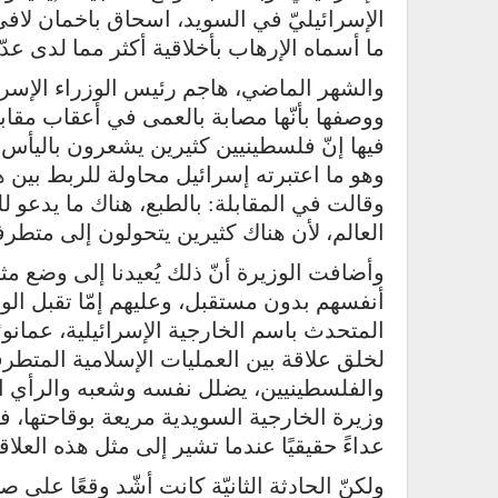
الإسرائيليّ في السويد، اسحاق باخمان لافي
ما أسماه الإرهاب بأخلاقية أكثر مما لدى عدّ
والشهر الماضي، هاجم رئيس الوزراء الإسرائيل
ووصفها بأنّها مصابة بالعمى في أعقاب مقا
فيها إنّ فلسطينيين كثيرين يشعرون باليأس
وهو ما اعتبرته إسرائيل محاولة للربط بين
وقالت في المقابلة: بالطبع، هناك ما يدعو 
العالم، لأن هناك كثيرين يتحولون إلى متطرف
وأضافت الوزيرة أنّ ذلك يُعيدنا إلى وضع 
أنفسهم بدون مستقبل، وعليهم إمّا تقبل الوض
المتحدث باسم الخارجية الإسرائيلية، عمان
لخلق علاقة بين العمليات الإسلامية المتطر
والفلسطينيين، يضلل نفسه وشعبه والرأي ال
وزيرة الخارجية السويدية مريعة بوقاحتها،
عداءً حقيقيًا عندما تشير إلى مثل هذه العلا
ولكنّ الحادثة الثانيّة كانت أشّد وقعًا على