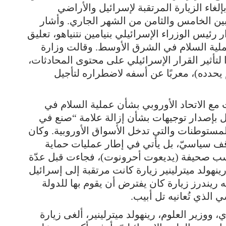
بإلغاء الزيارة المرتقبة لإسرائيل والأراضي
بين الخامس والثامن من الشهر الجاري. وأشار
ر رئيس الوزراء الإسرائيلي بنيامين نتنياهو، تعليق
لية السلام في الشرق الأوسط. وقالت وزارة
ًا لتأثير القرار الإسرائيلي على محتوى المحادثات،
 يحدده)، معربًا عن أسفه لاضطراره لتأجيل
ع الاتحاد الأوروبي بشأن عملية السلام في
 بإصدار توجيهات بشأن إزالة علامة “صنع في
مستوطنات والتي تدخل الأسواق الأوروبية. وكان
 موقف سياسيّ، بل يأتي في إطار عمليات حماية
، بحسب صحيفة (يديعوت أحرونوت)، فجاءت قبل عدّة
نهولد ميترلينير زيارة كانت مرتقبة إلى إسرائيل
ييه ريندرز زيارة كان يفترض أن يقوم بها للدولة
الذي تُعانيه تل أبيب.
ووزير العلوم، رينهولد ميترلينير، ألغى زيارة