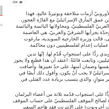
154
أوروبيّ أزمات متلاحقة وبوتيرةً عاليةٍ، فهذا
ن عمق المأزق الإسرائيليّ مع القارّة العجوز،
[smbtoolbar]
ربيّ الفلسطينيّ، ومحاولاتها البائسة واليائسة
حدّة بجزأيها الشرقيّ والغربيّ، هي العاصمة
زلى، قالت وزيرة الخارجية السويدية، مارغوت
ذ عمليات إعدام لفلسطينيين دون محاكمة.
ردًّا على استجوابٍ قُدّم لها، إنّها تدين
يين، وتابعت قائلةً: اعتقد أن هذا فظيع ولا يجوز
فسها وضمان أمنها، على حدّ تعبيرها. وأضافت
إسرائيليّ لا يجب أنْ يكون، وأقول ذلك أيضًا في
 متوازٍ، والذي يتسبب بزيادة عدد القتلى في
ا على استجواب قدّمه ثلاثة من أعضاء البرلمان
ازة لصالح الموقف الفلسطينيّ على حساب الموقف
 أحرونوت) على الإنترنت فقد هاجم السفير