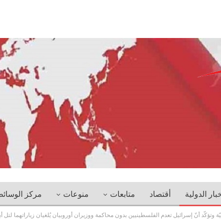
خبار الدولية
أقتصاد
متابعات
منوعات
مركز الوسائ
يّة وتؤكّد أنّ إسرائيل تعدم الفلسطينيين بدون محاكمة ووزيران أوروبيان يُلغيان زياراتهما لتل أ