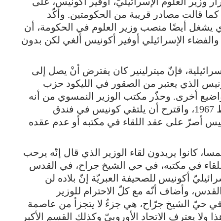
ر وزير العلوم الإسرائيليّ، أوفير أكونيس، على
ما قالت مصادر قريبة من الحكومتين. وأكّد
 يشغل أيضًا منصب وزير العلوم في الحكومة، أن
ا والفضاء الإسرائيلي أوفير أكونيس ألغي لكن بدون
ئيلية، فإنّ ميترلينير كان يفترض أنْ يصل إلى
ونيس الذي يعتبر من الصقور في الليكود حزب
مواضيع أخرى. وحذّر مكتب الوزير النمسوي من أنه
لن يحضر لقاء، يعقد في مكان يتجاوز خطوط 1967، واقترح أن يلتقي كونيس في فندق
نيس أصرّ على عقد اللقاء في مكتبه أو عدم عقده
سا، كانوا يريدون لقاء الوزير الذي قال إنّه يرحب
لقاء في مكتبه، في حي الشيخ جراح، في القدس
ائيليّ أكونيس للصحيفة العبريّة إنّ بلاده لن
قدس، وأضاف أنّه مع كلّ الاحترام للوزير
في حيّ الشيخ جرّاح، هي جزءٌ لا يتجزأ من عاصمة
 ولا يعترف الاتحاد الأوروبيّ وكذلك القسم الأكبر