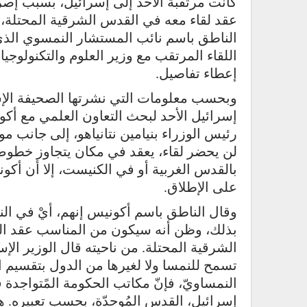
كانت مرتقبة الأحد إلى إسرائيل، بسبب إصرا
عقد لقاء معه في القدس الشرقية المحتلة، ك
الناطق باسم نائب المستشار النمسوي الذي
اللقاء المرتقب مع وزير العلوم والتكنولوجي
إعطاء تفاصيل.
وبحسب معلومات التي نشرتها الصحيفة الإسرا
إسرائيل الأحد لبحث التعاون العلمي مع أك
رئيس الوزراء بنيامين نتانياهو، إلى جانب 
بالقدس الغربية أو في الكنيست، إلا أن أكو
على الإطلاق.
وقال الناطق باسم أكونيس إنهم، أيْ في النم
بذلك، وظن أنه سيكون من المناسب عقد ال
الشرقية المحتلة. من ناحيته قال الوزير الإسر
تسمح للنمسا ولا لغيرها من الدول بتقسيم ال
النمساويّ، فإنّ مكاتب الحكومة المًتواجدة 
إسرائيل، القدس المُوحدّة، بحسب تعبيره. هذا