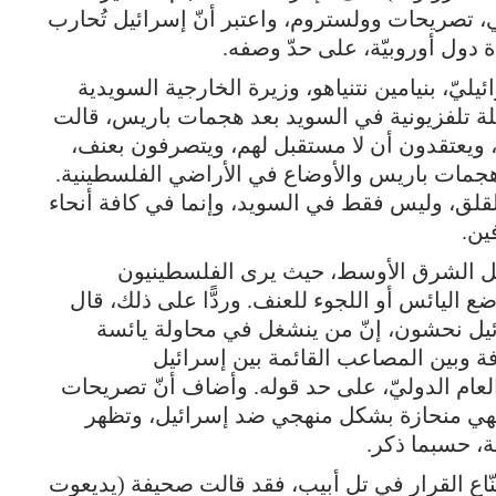
، تصريحات وولستروم، واعتبر أنّ إسرائيل تُحارب
ة دول أوروبيّة، على حدّ وصفه.
يّ، بنيامين نتنياهو، وزيرة الخارجية السويدية
بلة تلفزيونية في السويد بعد هجمات باريس، قالت
، ويعتقدون أن لا مستقبل لهم، ويتصرفون بعنف،
 هجمات باريس والأوضاع في الأراضي الفلسطينية.
للقلق، وليس فقط في السويد، وإنما في كافة أنحاء
ين.
مثل الشرق الأوسط، حيث يرى الفلسطينيون
ع اليائس أو اللجوء للعنف. وردًّا على ذلك، قال
وئيل نحشون، إنّ من ينشغل في محاولة يائسة
فة وبين المصاعب القائمة بين إسرائيل
عام الدوليّ، على حد قوله. وأضاف أنّ تصريحات
 فهي منحازة بشكل منهجي ضد إسرائيل، وتظهر
قة، حسبما ذكر.
 صنّاع القرار في تل أبيب، فقد قالت صحيفة (يديعوت