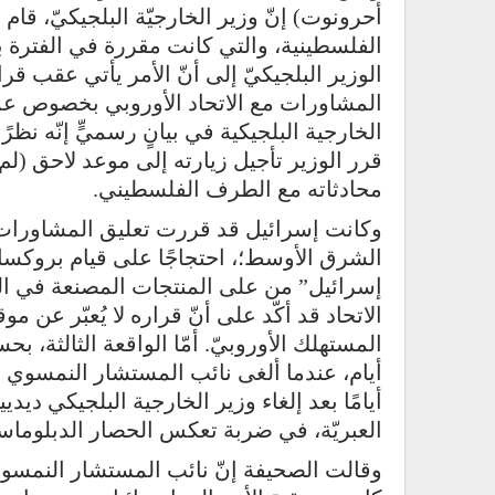
أحرونوت) إنّ وزير الخارجيّة البلجيكيّ، قام 
الفلسطينية، والتي كانت مقررة في الفترة 
الوزير البلجيكيّ إلى أنّ الأمر يأتي عقب قرا
المشاورات مع الاتحاد الأوروبي بخصوص عم
الخارجية البلجيكية في بيانٍ رسميٍّ إنّه نظر
قرر الوزير تأجيل زيارته إلى موعد لاحق (لم
محادثاته مع الطرف الفلسطيني.
وكانت إسرائيل قد قررت تعليق المشاورات م
الشرق الأوسط؛، احتجاجًا على قيام بروكسل
إسرائيل” من على المنتجات المصنعة في ال
الاتحاد قد أكّد على أنّ قراره لا يُعبّر عن
المستهلك الأوروبيّ. أمّا الواقعة الثالثة
أيام، عندما ألغى نائب المستشار النمسوي ري
أيامًا بعد إلغاء وزير الخارجية البلجيكي ديد
العبريّة، في ضربة تعكس الحصار الدبلوماسي 
وقالت الصحيفة إنّ نائب المستشار النمسوي، 