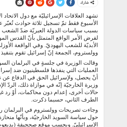
شارك
تشهد العلاقات الإسرائيليّة مع دول الاتحاد ال
الأسبوع فقط تمّ تسجيل ثلاثة حوادث تُعبّر ع
بسبب سياسات الدولة العبريّة ضدّ الشعب الع
لفرض الأمر الواقع المتمثل بأنّ القدس المو
الأبديّة للشعب اليهوديّ. وفي الواقعة الأو
وولستروم، الجمعة إنّ إسرائيل تقوم بتنفي
وقالت الوزيرة في جلسةٍ في البرلمان السويدي 
العمليات التي ينفذها فلسطينيون ضد إسرائيل
أنْ يحصل، ولإسرائيل الحق في الدفاع عن ن
وزيرة الخارجيّة إنّه في موازاة ذلك، الردّ ال
حالات أخرى، إعدام دون محاكمات، أوْ رد غير
الطرف الثاني، حسبما ذكرت.
وجاءت تصريحات وولستروم في البرلمان ردًّ
حول سياسة السويد الخارجيّة، وبأنّها منح
الإسرائيليّ. وبحسب موقع صحجيفة (يديعوت