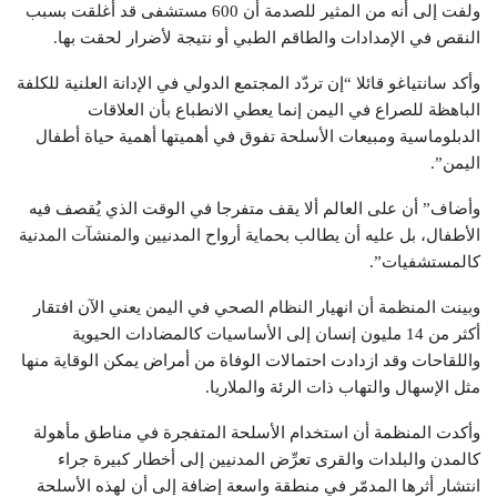
ولفت إلى أنه من المثير للصدمة أن 600 مستشفى قد أغلقت بسبب
النقص في الإمدادات والطاقم الطبي أو نتيجة لأضرار لحقت بها.
وأكد سانتياغو قائلا “إن تردّد المجتمع الدولي في الإدانة العلنية للكلفة
الباهظة للصراع في اليمن إنما يعطي الانطباع بأن العلاقات
الدبلوماسية ومبيعات الأسلحة تفوق في أهميتها أهمية حياة أطفال
اليمن”.
وأضاف” أن على العالم ألا يقف متفرجا في الوقت الذي يُقصف فيه
الأطفال، بل عليه أن يطالب بحماية أرواح المدنيين والمنشآت المدنية
كالمستشفيات”.
وبينت المنظمة أن انهيار النظام الصحي في اليمن يعني الآن افتقار
أكثر من 14 مليون إنسان إلى الأساسيات كالمضادات الحيوية
واللقاحات وقد ازدادت احتمالات الوفاة من أمراض يمكن الوقاية منها
مثل الإسهال والتهاب ذات الرئة والملاريا.
وأكدت المنظمة أن استخدام الأسلحة المتفجرة في مناطق مأهولة
كالمدن والبلدات والقرى تعرِّض المدنيين إلى أخطار كبيرة جراء
انتشار أثرها المدمّر في منطقة واسعة إضافة إلى أن لهذه الأسلحة