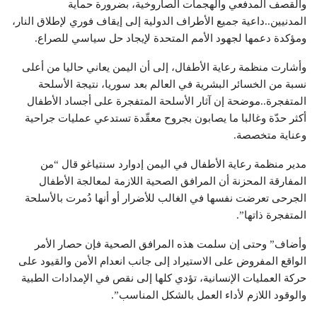
والقصف المدفعي والهجمات الصاروخية، بضرورة حماية
المدنيين..داعية جميع الأطراف الدولية إلى إيقاف فوري لإطلاق النار،
ومؤكدة دعمها لجهود الأمم المتحدة لإيجاد حل سياسي للصراع.
وأشارت منظمة رعاية الأطفال، إلى أن اليمن يعاني حاليا من أعلى
نسبة من الخسائر البشرية في العالم بعد سوريا، نتيجة الأسلحة
المتفجرة..موضحة إن آثار الأسلحة المتفجرة على أجساد الأطفال
أكثر حدّة وغالبا ما يصابون بجروح معقّدة تستدعي عمليات جراحية
وعناية متخصصة.
مدير منظمة رعاية الأطفال في اليمن إدوارد سنتياغو قال “من
المفارقة المحزنة أن المرافق الصحية اللازمة لمعالجة الأطفال
الجرحى تعرضت نفسها في الغالب للأضرار أو أنها دُمرت بالأسلحة
المتفجرة ذاتها”.
وأضاف” وحتى إن سلمت هذه المرافق الصحية فإن حصار الأمر
الواقع المفروض على الاستيراد إلى جانب انعدام الأمن والقيود على
حركة العمليات الإنسانية، تؤدي كلها إلى نقص في الإمدادات الطبية
والوقود اللازم لأداء العمل بالشكل المناسب”.