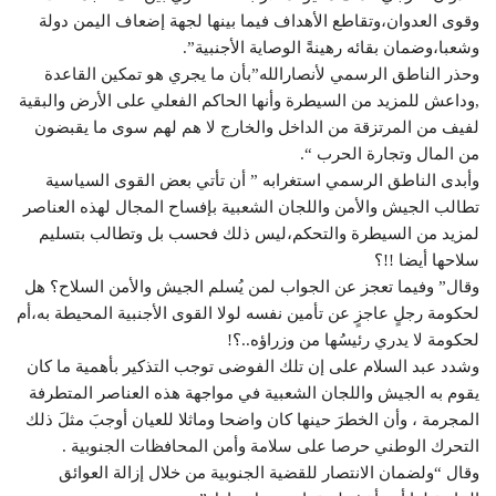
وقوى العدوان،وتقاطع الأهداف فيما بينها لجهة إضعاف اليمن دولة
وشعبا،وضمان بقائه رهينةً الوصاية الأجنبية”.
وحذر الناطق الرسمي لأنصارالله”بأن ما يجري هو تمكين القاعدة
,وداعش للمزيد من السيطرة وأنها الحاكم الفعلي على الأرض والبقية
لفيف من المرتزقة من الداخل والخارج لا هم لهم سوى ما يقبضون
من المال وتجارة الحرب “.
وأبدى الناطق الرسمي استغرابه ” أن تأتي بعض القوى السياسية
تطالب الجيش والأمن واللجان الشعبية بإفساح المجال لهذه العناصر
لمزيد من السيطرة والتحكم،ليس ذلك فحسب بل وتطالب بتسليم
سلاحها أيضا !!؟
وقال” وفيما تعجز عن الجواب لمن يُسلم الجيش والأمن السلاح؟ هل
لحكومة رجلٍ عاجزٍ عن تأمين نفسه لولا القوى الأجنبية المحيطة به،أم
لحكومة لا يدري رئيسُها من وزراؤه..؟!
وشدد عبد السلام على إن تلك الفوضى توجب التذكير بأهمية ما كان
يقوم به الجيش واللجان الشعبية في مواجهة هذه العناصر المتطرفة
المجرمة ، وأن الخطرَ حينها كان واضحا وماثلا للعيان أوجبَ مثلَ ذلك
التحرك الوطني حرصا على سلامة وأمن المحافظات الجنوبية .
وقال “ولضمان الانتصار للقضية الجنوبية من خلال إزالة العوائق