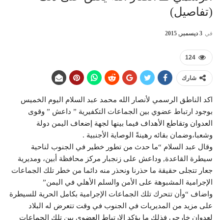
(تفاصيل)
في
3 ديسمبر, 2015
124
شارك
اكد الناطق الرسمي لأنصار الله محمد عبد السلام اليوم الخميس
بوجود ارتباط عضوي بين الجماعات التكفيرية ” داعش ” وقوى
العدوان وتقاطع الأهداف فيما بينها لجهة إضعاف اليمن دولة
وشعبا،وضمان بقائه رهينةً الوصاية الأجنبية .
وقال عبد السلام “ما حدث من تطور خطير في الجنوب لناحية
سيطرة القاعدة, وداعش على زنجبار مركز محافظة أبين، ومديرية
جعار تتجلى حقيقة ما حذرنا ونحذر منه دائما من خطر تلك الجماعات
الإجرامية المشبوهة على الأمن والسلم الأهلي في اليمن”
واضاف “وأن تتحرك تلك الجماعات الإجرامية بكامل الحرية للسيطرة
على مزيد من المديريات في الجنوب في وقت تتعرض له البلاد
لعدوان خارجي فذلك ما يؤكد الارتباط العضوي بين تلك الجماعات