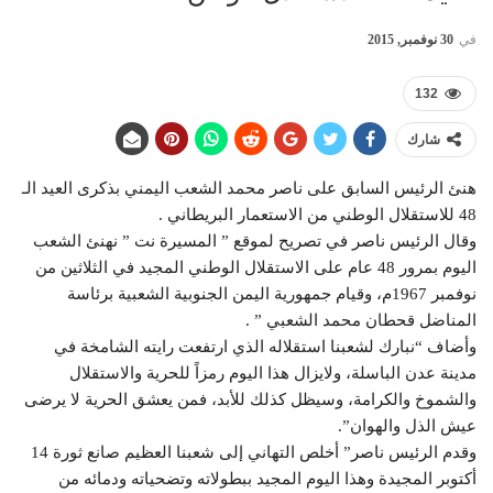
في
30 نوفمبر, 2015
132
شارك
هنئ الرئيس السابق على ناصر محمد الشعب اليمني بذكرى العيد الـ
48 للاستقلال الوطني من الاستعمار البريطاني .
وقال الرئيس ناصر في تصريح لموقع ” المسيرة نت ” نهنئ الشعب
اليوم بمرور 48 عام على الاستقلال الوطني المجيد في الثلاثين من
نوفمبر 1967م، وقيام جمهورية اليمن الجنوبية الشعبية برئاسة
المناضل قحطان محمد الشعبي ” .
وأضاف “نبارك لشعبنا استقلاله الذي ارتفعت رايته الشامخة في
مدينة عدن الباسلة، ولايزال هذا اليوم رمزاً للحرية والاستقلال
والشموخ والكرامة، وسيظل كذلك للأبد، فمن يعشق الحرية لا يرضى
عيش الذل والهوان”.
وقدم الرئيس ناصر” أخلص التهاني إلى شعبنا العظيم صانع ثورة 14
أكتوبر المجيدة وهذا اليوم المجيد ببطولاته وتضحياته ودمائه من