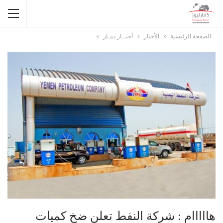
الصفحة الرئيسية
الأخبار
أخبــار ذمـار
هااااام : شركة النفط تعلن ضخ كميات