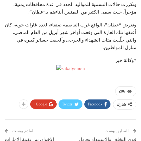
وتكررت حالات التسمية للمواليد الجدد في عدة محافظات يمنية،
مؤخراً، حيث سمى الكثير من اليمنيين أبناءهم بـ”عطان”.
وتعرض “عطان”، الواقع غرب العاصمة صنعاء، لعدة غارات جوية، كان
أعنفها تلك الغارة التي وقعت أواخر شهر أبريل من العام الماضي،
والتي خلّفت مئات الشهداء والجرحى وألحقت خسائر كبيرة في
منازل المواطنين.
*وكالة خبر
206
Google+
Twitter
Facebook
شارك
السابق بوست
القادم بوست
قوى التخلف والإستبداد تحاول
الإخوان بين نقمة الإمارات