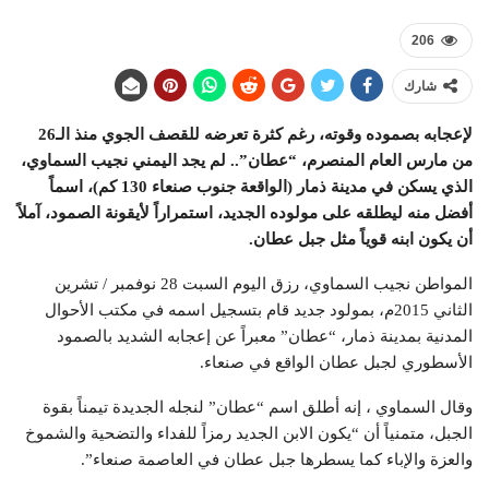
206
شارك
لإعجابه بصموده وقوته، رغم كثرة تعرضه للقصف الجوي منذ الـ26
من مارس العام المنصرم، “عطان”.. لم يجد اليمني نجيب السماوي،
الذي يسكن في مدينة ذمار (الواقعة جنوب صنعاء 130 كم)، اسماً
أفضل منه ليطلقه على مولوده الجديد، استمراراً لأيقونة الصمود، آملاً
أن يكون ابنه قوياً مثل جبل عطان.
المواطن نجيب السماوي، رزق اليوم السبت 28 نوفمبر / تشرين
الثاني 2015م، بمولود جديد قام بتسجيل اسمه في مكتب الأحوال
المدنية بمدينة ذمار، “عطان” معبراً عن إعجابه الشديد بالصمود
الأسطوري لجبل عطان الواقع في صنعاء.
وقال السماوي ، إنه أطلق اسم “عطان” لنجله الجديدة تيمناً بقوة
الجبل، متمنياً أن “يكون الابن الجديد رمزاً للفداء والتضحية والشموخ
والعزة والإباء كما يسطرها جبل عطان في العاصمة صنعاء”.