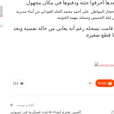
عدها أحرقوا جثته ودفنوها في مكان مجهول.
جاز المواطن على أحمد محمد الجلد العوذلي من أبناء مديرية
 ليلة الخميس وسحله بتهمة الحوثية.
[smbtoolbar]
 قامت بسحله رغم أنه يعاني من حالة نفسية وبعد
لا قطع صغيرة.
ReddIt
111
القادم بوست
حايا غارات العدوان على مديرية موزع إلى 25
الصين تعتزم إنشاء قاعدة عسكرية في جيبوتي