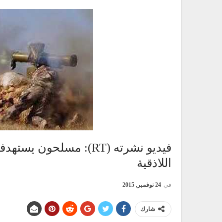
فيديو نشرته (RT): مسلح
اللاذقية
في
24 نوفمبر, 2015
شارك