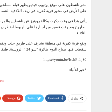
نشر ناشطون على موقع يوتيوب فيديو يظهر قيام مسلحين 
على الأرض في محور قرية كفرية في ريف اللاذقية الشمالي
يأتي هذا في وقت ذكرت وكالة رويترز عن ناشطين والمر
بصاروخ بعد وقت قصير من اجبارها على الهبوط اضطراريا 
الثلاثاء.
وتقع قرية كفرية في منطقة تشرف على طريق حلب وتفصله
سقطت فيها صباح اليوم طائرة “سو 24 ” الروسية. طبقا لروسيا اليوم.
https://youtu.be/IschF-ihjS0
*خبر للأنباء
Google+
Twitter
Facebook
شارك