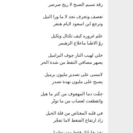
رقة نسيم الصبح لا ريح صرصر
تعصف وتجرف نجد لا ما ورا النيل
وترجع ابن اسعود لايام هنفر
علم غروره كيف تكتال وتكيل
روّ الاطبا ماعلاج الزهيمر
خلي لهيب النار جوف البراميل
يصهر مصافي النفط من شدة الحر
لامسى على تصدير مليون برميل
يصبح على مليون نهدة تصدر
جفّت دما المهفوف من كثر ما هيل
واتقطعت لعصاب من ما توتّر
في قلبه المغتاض من قلة الحيل
زاد ارتفاع الضغط لاما تفجّر
نفذ بغاراتك فقط دون تطويل