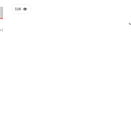
116
ي
[smbtoolbar]