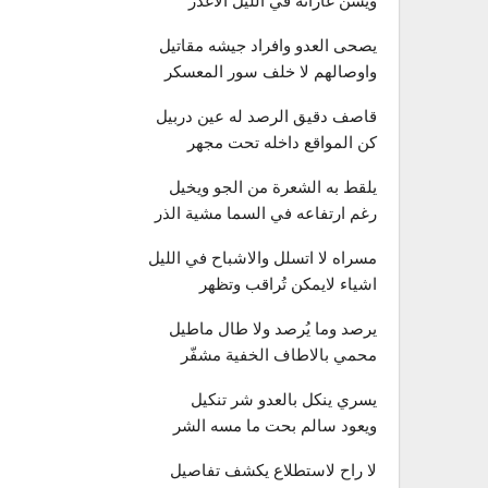
ويشن غاراته في الليل الاغدر
يصحى العدو وافراد جيشه مقاتيل
واوصالهم لا خلف سور المعسكر
قاصف دقيق الرصد له عين دربيل
كن المواقع داخله تحت مجهر
يلقط به الشعرة من الجو ويخيل
رغم ارتفاعه في السما مشية الذر
مسراه لا اتسلل والاشباح في الليل
اشياء لايمكن تُراقب وتظهر
يرصد وما يُرصد ولا طال ماطيل
محمي بالاطاف الخفية مشفّر
يسري ينكل بالعدو شر تنكيل
ويعود سالم بحت ما مسه الشر
لا راح لاستطلاع يكشف تفاصيل