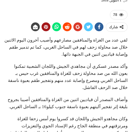
في
1 أكتوبر, 2018
78
شارك
لقي عدد من الغزاة والمنافقين مصارعهم وأصيب آخرون اليوم الاثنين
خلال صد محاولة زحف لهم في الساحل الغربي، كما تم تدمير طقم
وإصابة قياديين اثنين في الجبهة ذاتها.
وأكد مصدر عسكري أن مجاهدي الجيش واللجان الشعبية تمكنوا
بعون الله من صد محاولة زحف للغزاة والمنافقين غرب حيس بـ
الساحل الغربي ومصرع وإصابة عدد منهم وتفجير طقم بعبوة ناسفة
خلال صد الزحف الفاشل.
وأضاف المصدر أن قياديين اثنين من الغزاة والمنافقين أصيبا بجروح
بليغة إثر تفجير آليتهم بعبوة ناسفة جنوب كيلو16 بـ الساحل الغربي.
وكان مجاهدو الجيش واللجان قد كسروا يوم أمس زحفا للغزاة
ومرتزقتهم في منطقة الجاح رغم الإسناد الجوي والتعزيزات