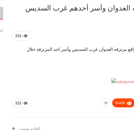
قه العدوان وأسر أحدهم غرب السديس
[smbtoolbar]
222
قع مرتزقه العدوان غرب السديس وأسر احد المرتزقة خلال
ReddIt
222
القادم بوست