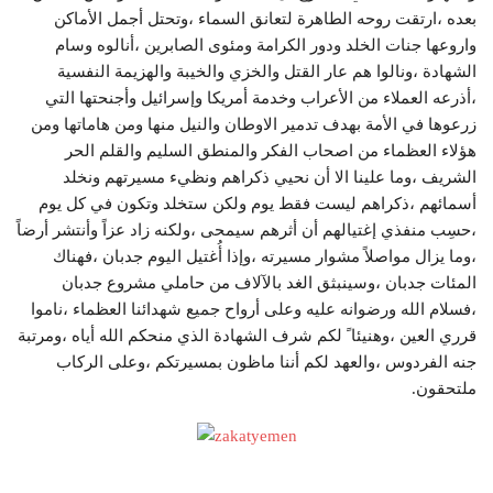
بعده ،ارتقت روحه الطاهرة لتعانق السماء ،وتحتل أجمل الأماكن
واروعها جنات الخلد ودور الكرامة ومئوى الصابرين ،أنالوه وسام
الشهادة ،ونالوا هم عار القتل والخزي والخيبة والهزيمة النفسية
،أذرعه العملاء من الأعراب وخدمة أمريكا وإسرائيل وأجنحتها التي
زرعوها في الأمة بهدف تدمير الاوطان والنيل منها ومن هاماتها ومن
هؤلاء العظماء من اصحاب الفكر والمنطق السليم والقلم الحر
الشريف ،وما علينا الا أن نحيي ذكراهم ونظيء مسيرتهم ونخلد
أسمائهم ،ذكراهم ليست فقط يوم ولكن ستخلد وتكون في كل يوم
،حسِب منفذي إغتيالهم أن أثرهم سيمحى ،ولكنه زاد عزاً وأنتشر أرضاً
،وما يزال مواصلاً مشوار مسيرته ،وإذا أُغتيل اليوم جدبان ،فهناك
المئات جدبان ،وسينبثق الغد بالآلاف من حاملي مشروع جدبان
،فسلام الله ورضوانه عليه وعلى أرواح جميع شهدائنا العظماء ،ناموا
قرري العين ،وهنيئا ً لكم شرف الشهادة الذي منحكم الله أياه ،ومرتبة
جنه الفردوس ،والعهد لكم أننا ماظون بمسيرتكم ،وعلى الركاب
ملتحقون.