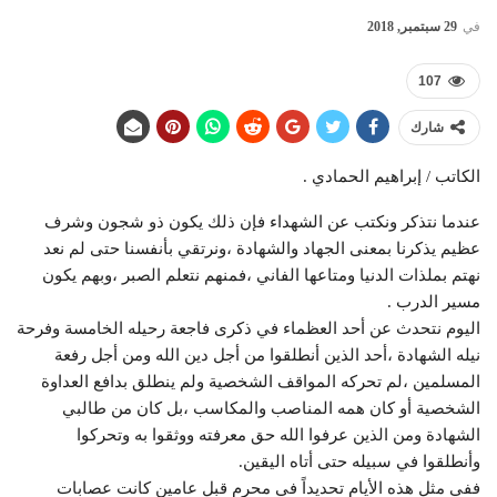
في
29 سبتمبر, 2018
107
شارك
الكاتب / إبراهيم الحمادي .
عندما نتذكر ونكتب عن الشهداﺀ فإن ذلك يكون ذو شجون وشرف
عظيم يذكرنا بمعنى الجهاد والشهادة ،ونرتقي بأنفسنا حتى لم نعد
نهتم بملذات الدنيا ومتاعها الفاني ،فمنهم نتعلم الصبر ،وبهم يكون
مسير الدرب .
اليوم نتحدث عن أحد العظماﺀ في ذكرى فاجعة رحيله الخامسة وفرحة
نيله الشهادة ،أحد الذين أنطلقوا من أجل دين الله ومن أجل رفعة
المسلمين ،لم تحركه المواقف الشخصية ولم ينطلق بدافع العداوة
الشخصية أو كان همه المناصب والمكاسب ،بل كان من طالبي
الشهادة ومن الذين عرفوا الله حق معرفته ووثقوا به وتحركوا
وأنطلقوا في سبيله حتى أتاه اليقين.
ففي مثل هذه الأيام تحديداً في محرم قبل عامين كانت عصابات