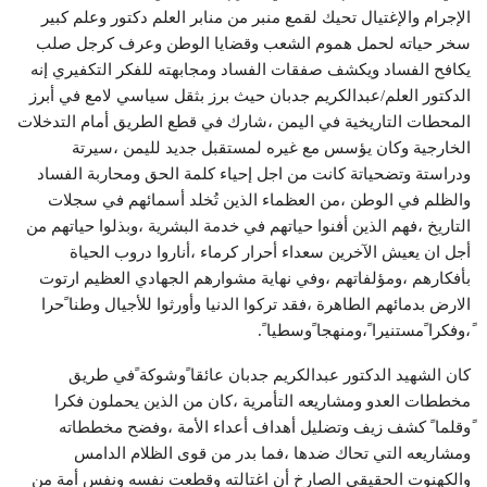
الإجرام والإغتيال تحيك لقمع منبر من منابر العلم دكتور وعلم كبير
سخر حياته لحمل هموم الشعب وقضايا الوطن وعرف كرجل صلب
يكافح الفساد ويكشف صفقات الفساد ومجابهته للفكر التكفيري إنه
الدكتور العلم/عبدالكريم جدبان حيث برز بثقل سياسي لامع في أبرز
المحطات التاريخية في اليمن ،شارك في قطع الطريق أمام التدخلات
الخارجية وكان يؤسس مع غيره لمستقبل جديد لليمن ،سيرتة
ودراستة وتضحياتة كانت من اجل إحياء كلمة الحق ومحاربة الفساد
والظلم في الوطن ،من العظماء الذين تُخلد أسمائهم في سجلات
التاريخ ،فهم الذين أفنوا حياتهم في خدمة البشرية ،وبذلوا حياتهم من
أجل ان يعيش الآخرين سعداء أحرار كرماء ،أناروا دروب الحياة
بأفكارهم ،ومؤلفاتهم ،وفي نهاية مشوارهم الجهادي العظيم ارتوت
الارض بدمائهم الطاهرة ،فقد تركوا الدنيا وأورثوا للأجيال وطنا ًحرا
ً،وفكرا ًمستنيرا ً،ومنهجا ًوسطيا ً.
كان الشهيد الدكتور عبدالكريم جدبان عائقا ًوشوكة ًفي طريق
مخططات العدو ومشاريعه التأمرية ،كان من الذين يحملون فكرا
ًوقلما ً كشف زيف وتضليل أهداف أعداء الأمة ،وفضح مخططاته
ومشاريعه التي تحاك ضدها ،فما بدر من قوى الظلام الدامس
والكهنوت الحقيقي الصارخ أن اغتالته وقطعت نفسه ونفس أمة من