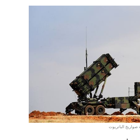
صواريخ الباتريوت