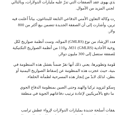
 يهوى عقد الصفقات التي تدرّ عليه مليارات الدولارات، وبالتالي
جني المزيد من الأموال.
الة التعاون الأمني الدفاعي التابعة للبنتاغون، بياناً أعلنت فيه
أن وزارة الخارجية الأمريكية وقّعت صفقة عسكرية مع البحرين، وأشارت إلى أن الصفقة الجديدة تتضمن بيع أكثر من 800
وقال البيان: “طلبت مملكة البحرين شراء 120 صاروخاً متعدد الإرشاد من نوع (GMLRS) الموجّه، وست أنظمة صواريخ لكل
جراب مجموعة من 720 صاروخاً من وحدات المدافع الصاروخية الأحادية M31 (GMLRS)، و110 من أنظمة الصواريخ التكتيكية
نظومة وتطويرها، يعني ذلك أنها تقرّ ضمناً بفشل هذه المنظومة في
منية، حيث عجزت هذه المنظومة عن إسقاط الصواريخ اليمنية أو
طن، لذلك لابدّ من إنجاز هذه المسرحية لطمأنة الحلفاء.
كو لتزويد تركيا والهند وحتى الصين بمنظومة الدفاع الجوي
س-300” المطورة لسوريا، ما دفع بالأمريكيين لإعادة ترتيب دفاعاتهم الجوية في منطقة
 صفقات أسلحة جديدة بمليارات الدولارات لإرواء عطش ترامب