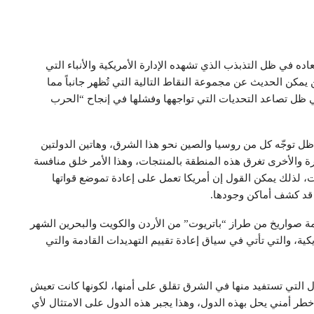
اده في ظل التذبذب الذي تشهده الإدارة الأمريكية والأنباء التي
يمكن الحديث عن مجموعة النقاط التالية التي تُظهر جانباً مما
ظل تصاعد التحديات التي تواجهها وفشلها في إنجاح “الحرب
ي ظل توجّه كل من روسيا والصين نحو هذا الشرق، وهاتين الدولتين
ة والأخرى تغرق هذه المنطقة بالمنتجات، وهذا الأمر خلق منافسة
ت، لذلك يمكن القول إن أمريكا تعمل على إعادة تموضع قواتها
ن قد كشف أماكن وجودها.
ة صواريخ من طراز “باتريوت” من الأردن والكويت والبحرين الشهر
ية، والتي تأتي في سياق إعادة تقييم التهديدات القادمة والتي
 التي تستفيد منها في الشرق تقلق على أمنها، لكونها كانت تعيش
ر أمني يحل بهذه الدول، وهذا يجبر هذه الدول على الامتثال لأي