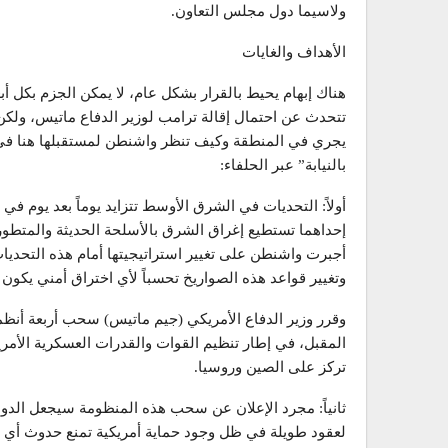
ولاسيما دول مجلس التعاون.
الأهداف والغايات
هناك إبهام يحيط بالقرار بشكل عام، لا يمكن الجزم بكل أبع
تتحدث عن احتمال إقالة ترامب لوزير الدفاع ماتيس، ولكن 
يجري في المنطقة وكيف تنظر واشنطن لمستقبلها هنا في 
بالنيابة” عبر الحلفاء:
أولاً: التحديات في الشرق الأوسط تتزايد يوماً بعد يوم ف
إحداهما تستطيع إغراق الشرق بالأسلحة الحديثة والمتطور
أجبرت واشنطن على تغيير استراتيجيتها أمام هذه التحديا
وتغيير قواعد هذه الصواريخ تحسباً لأي اختراق أمني يكو
وقرر وزير الدفاع الأمريكي (جيم ماتيس) سحب أربعة أنظم
المقبل، في إطار تنظيم القوات والقدرات العسكرية الأمريك
تركز على الصين وروسيا.
ثانياً: مجرد الإعلان عن سحب هذه المنظومة سيجعل الدول
لعقود طويلة في ظل وجود حماية أمريكية تمنع حدوث أي خط