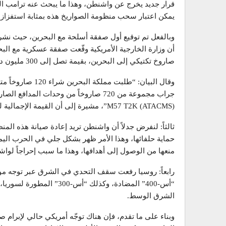
قرار جديد يخرج عن واشنطن، وهذا ما يبحث عنه ترامب الذي
يمكن اعتبار سحب منظومة الصواريخ هذه بمثابة استفزاز ل
وبالفعل تم توقيع أول صفقة أسلحة مع البحرين، حيث نشرت وك
صاروخ تكتيكي إلى البحرين، بقيمة تصل إلى 300 مليون دولار.
(ATACMS) M57 T2K”، مشيرة إلى أن القيمة الإجمالية للصفقة ستصل إلى 300 مليون دولار.
ثالثاً: لنفرض جدلاً أن واشنطن تريد إعادة صيانة هذه الم
حماية حلفائها، وهذا الأمر ظهر بشكل جلي في الحرب الي
منعها من الوصول إلى أهدافها، وهذا ما سبب إحراجاً لواشن
رابعاً: روسيا رفعت سقف التحدي في الشرق عبر توجه موس
“أس-400” المضادة، وكذلك “أ
الشرق الوسط.
وبناء على ما تقدم، فإن هناك توجّه أمريكي حالي لإبرام