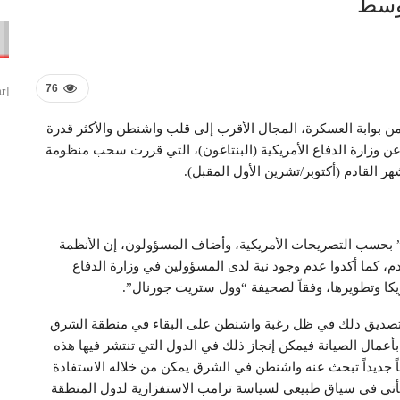
أوسط
76
[smbtoolbar]
 بوابة العسكرة، المجال الأقرب إلى قلب واشنطن والأكثر قدرة
ن وزارة الدفاع الأمريكية (البنتاغون)، التي قررت سحب منظومة
القادم (أكتوبر/تشرين الأول المقبل).
 بحسب التصريحات الأمريكية، وأضاف المسؤولون، إن الأنظمة
ادم، كما أكدوا عدم وجود نية لدى المسؤولين في وزارة الدفاع
ريكا وتطويرها، وفقاً لصحيفة “وول ستريت جورنال”.
جة تصديق ذلك في ظل رغبة واشنطن على البقاء في منطقة الشرق
أعمال الصيانة فيمكن إنجاز ذلك في الدول التي تنتشر فيها هذه
اً جديداً تبحث عنه واشنطن في الشرق يمكن من خلاله الاستفادة
يأتي في سياق طبيعي لسياسة ترامب الاستفزازية لدول المنطقة