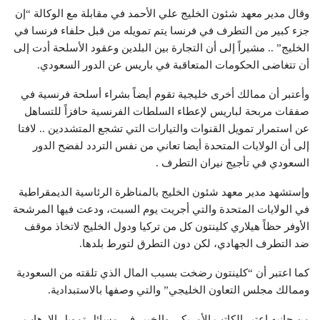
وقال مدير معهد شئون الخليج علي الأحمد في مقابلة مع الوكالة “إن
جزء كبير من التطرف في فرنسا يتم تمويله من قبل حلفاء فرنسا في
الخليج” .. مشيراً إلى أن التجارة بين البلدين وعقود الأسلحة أدت إلى
أن تتغاضى الحكومات المتعاقبة في باريس عن الدور السعودي.
وأعتبر أن ممالك أخرى خليجية تقوم أيضاً بشراء أسلحة فرنسية في
صفقات مربحة لباريس لإعطاء السلطات الفرنسية حافزاً للتساهل
عن استمرار تمويل القنوات والتيارات التي تشجع المتشددين .. لافتا
إلى أن الولايات المتحدة أيضا تعاني من نفس التردد لفضح الدور
السعودي في تأجيج نيران التطرف .
وإستشهد مدير معهد شئون الخليج بالمناظرة الرئاسية الديمقراطية
في الولايات المتحدة والتي أجريت يوم السبت، ودعت فيها المرشحة
الأوفر حظاً هيلاري كلينتون كل من تركيا ودول الخليج لاتخاذ موقف
ضد التطرف الجهادي، لكن دون التطرق لتورط بلدها.
كما اعتبر أن “كلينتون رضخت بسبب المال الذي تلقته من السعودية
وممالك مجلس التعاون الخليجي” والتي وصفها بالاستبدادية.
من جانبه اعتبر الكاتب الأمريكي والخبير في مسائل تمويل الإرهاب