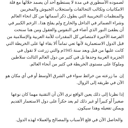
لصموده الأسطوري في مدة لا يستطيع أحد أن يصمد خلالها مع قلة
الامكانيات وتكالب التحالفات واستجلاب الجيوش والمخربين
والمنظمات التخريبية التي يطول ذكر أسمائها من كل انحاء العالم
وشراء الضمائر في الداخل والخارج ولم يفلح هذا.. الزخم الكبير في
أن يطفئ النور الذي أضاء في النفوس والعقول ومن هنا سنحت
الفرصة الأخيرة لامتصاص كل المقدرات للأمة العربية والإسلامية من
قبل الدول الاستعمارية لأنها تعي تماماً ألا بقاء لها على الخريطة التي
كانت عليها من قبل وبعد سنة 1945م والتي زرعت لا تقول في
الجزيرة العربية وحدها بل في كثير من دول العالم الثالث سلاطين
وملوكا على مستوى الخريطة في كثير من أنحاء العالم.
إن ما زرعته من خرائط سواء في الشرق الأوسط أو في أي مكان هو
الآن في طريقه إلى الزوال.
إذا نظرنا إلى ذلك يعين الواقع نرى الآن أن التقنية مهما كان نوعها
صغيراً أو كبيراً أو غير ذلك لم يعد حكراً على دول الاستعمار القديم
ويمكن تفعيله وهذا سيكون.
والحاصل الآن في قلع الأسباب والمصالح والعملاء لهذه الدول.