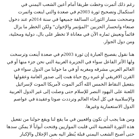
رغم ذلك أثمرت وخطت طريقا أمام أعين الشعب اليمني في
استكمال وتصحيح ثورة 2003م في صعدة والتي اينعت واثمرت
وصححت مسار الثورات السالفة جميعها في سنة 2014م عند دخول
صنعاء وانحسار الحزبين “المؤتمر والإخوان” ولكن الخطر ما يزال
قائماً ونعيش ثماره الآن في معاناة لا تخطر على بال، دولية ومحلية،
ومن دول الجوار.
هنا نقول بفصيح العبارة إن ثورة 2003م في صعدة أينعت وترسخت
ولها الأثر الفاعل سواء في الجزيرة العربية التي نحن جزء منها أو في
العالم العربي مشرقه ومغربه أو في ما حولنا من الدول سواء في
القرن الافريقي أو غيره ريح حياة هبت إلى صدور العامة وعقولها
بتفعيل النقاط الخمس الله أكبر الموت لأمريكا الموت لإسرائيل
اللعنة على اليهود النصر للإسلام حتى وصلت إلى غير الدول العربية
والإسلامية في كل أنحاء العالم وترددت صوتا وعقيدة في عواصم
الدول الاستعمارية وغيرها.
ومن هنا يجب أن نكون واقعيين في ما يقع لنا ويقع حولنا من تفعيل
هذه الثورة الشعبية التي قلبت الموازيين وفتحت أبواباً لا يمكن سدها
حتى أصبح الشعب اليمني قبلة يُنظر اليه بعين الإجلال والإكبار