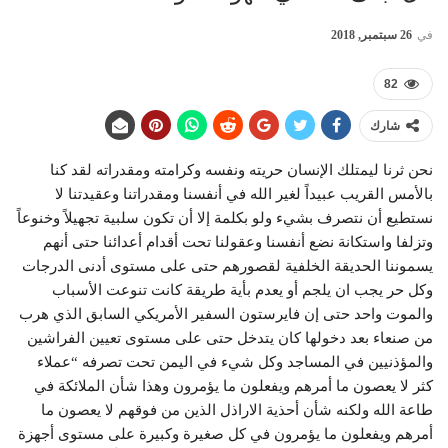
في
26 سبتمبر, 2018
82
شارك
نحن ثرنا ليمتلك الإنسان حريته ونفسه وكرامته ومقدراته لقد كنا
بالأمس القريب عبيداً لغير الله في أنفسنا ومقدراتنا وعقيدتنا لا
نستطيع أن نتصرف بشيء ولو بكلمة إلا أن تكون سلبية تجهيلاً وخنوعاً
وتزلفا واستكانة نضع أنفسنا وعقولنا تحت أقدام أعدائنا حتى أنهم
يسموننا الحديقة الخلفية لقصورهم حتى على مستوى أدنى الدرجات
وكل حر يجب ان يلجم أو يعدم بأية طريقة كانت تنوعت الأسباب
والموت واحد حتى إن فايرستون السفير الأمريكي السابق الذي هرب
من صنعاء بعد دخولها كان يتدخل حتى على مستوى تعيين الفراشين
والمؤذنيين في المساجد وكل شيء في اليمن تحت تصرفه “عملاء
كثر لا يعصون ما أمرهم ويفعلون ما يؤمرون وهذا شأن الملائكة في
طاعة الله ولكنه شأن أحذية الاراذل الذين من فوقهم لا يعصون ما
أمرهم ويفعلون ما يؤمرون في كل صغيرة وكبيرة على مستوى أجهزة