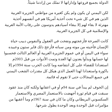
الدولة بجميع فروعها وإداراتها لا تملك من إرادتنا شيئاً.
لكن اليمني لن يكون ولم يكن كغيره من مواطني الجزيرة العربية
الذين هم في كل شيء تحت أحذية أمريكا هم في أنفسهم أحذية
مهترئة لا بقاء لهم إلا ببقاء أسيادهم يدوسون على رقاب الأمة العربية
والإسلامية في كل الجزيرة العربية.
كانت الصرخة فأزعجتهم ونفخت في العقول والنفوس دبيب حياة
الإنسان فأحيته من موته ومن سباته فأزعج ذلك فاير ستون وعبيده
سواء في اليمن أو في عموم الجزيرة العربية أو العالم الثالث فحسبوا
لها حسابها وبدأوا يعدون لها العدة وتمت الأدوات من قبل 2003م
استعدادا للقضاء على كل انتفاضه وما كانت الحرب سنة 1994م إلا
باكورة واستعدادا لهذا العمل الذي هيكل كل مقدرات الشعب اليمني
في جميع المجالات حتى لا تقوم له قائمة.
إن الخوف لم يبدأ في سنة 94م أو في اعقابها ولكنه كان منذ عقود
سبقت في قيام ثورة أجهضت بالاستعمار المصري والاستعمار
السكسوني البريطاني وكان ما كان في سنة 1967م وما أعقبها من
مؤامرات قبل الوحدة وبعد الوحدة يطول شرحها.